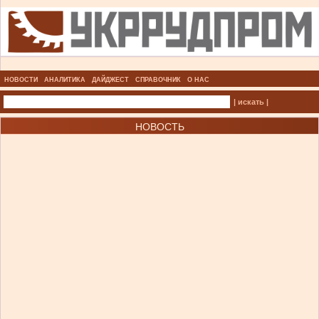
НОВОСТИ
АНАЛИТИКА
ДАЙДЖЕСТ
СПРАВОЧНИК
О НАС
| искать |
НОВОСТЬ