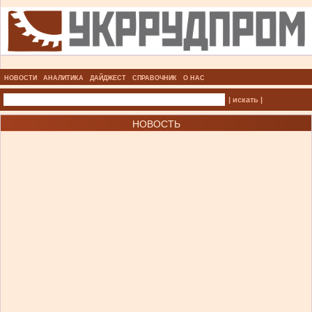
НОВОСТИ
АНАЛИТИКА
ДАЙДЖЕСТ
СПРАВОЧНИК
О НАС
| искать |
НОВОСТЬ