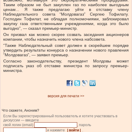
возможно, мотивируя это бюрократическими процедурами.
Таким образом не был закуплен газ по наиболее выгодным
ценам... Я также предлагаю уйти в отставку члену
Наблюдательного совета “Молдовагаз” Сергею Тофилату.
Господин Тофилат, не обладая полномочиями, заблокировал
закупку газа ответственными учреждениями, когда это было
выгодно”, — сказал премьер-министр.
Он призвал как можно скорее созвать заседания акционеров
компании, чтобы назначить нового члена набсовета.
“Также Наблюдательный совет должен в скорейшем порядке
утвердить результаты конкурса о назначении нового правления
“Молдовагаз”, — заявил премьер.
Согласно законодательству, президент Молдовы может
подписать указ об отставке министра по запросу премьер-
министра.
версия для печати >>
Что скажете, Аноним?
Если Вы зарегистрированный пользователь и хотите участвовать в
дискуссии — введите
свой логин (email)
, пароль
и нажмите
| войти |
.