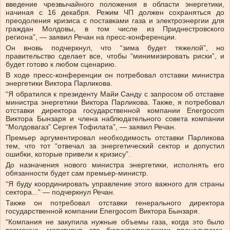
введение чрезвычайного положения в области энергетики,
начиная с 16 декабря. Режим ЧП должен сохраняться до
преодоления кризиса с поставками газа и электроэнергии для
граждан Молдовы, в том числе из Приднестровского
региона”, — заявил Речан на пресс-конференции.
Он вновь подчеркнул, что “зима будет тяжелой”, но
правительство сделает все, чтобы “минимизировать риски”, и
будет готово к любом сценарию.
В ходе пресс-конференции он потребовал отставки министра
энергетики Виктора Парликова.
“Я обратился к президенту Майи Санду с запросом об отставке
министра энергетики Виктора Парликова. Также, я потребовал
отставки директора государственной компании Energocom
Виктора Бынзаря и члена наблюдательного совета компании
“Молдовагаз” Сергея Тофилата”, — заявил Речан.
Премьер аргументировал необходимость отставки Парликова
тем, что тот “отвечал за энергетический сектор и допустил
ошибки, которые привели к кризису”.
До назначения нового министра энергетики, исполнять его
обязанности будет сам премьер-министр.
“Я буду координировать управление этого важного для страны
сектора...” — подчеркнул Речан.
Также он потребовал отставки генерального директора
государственной компании Energocom Виктора Бынзаря.
“Компания не закупила нужные объемы газа, когда это было