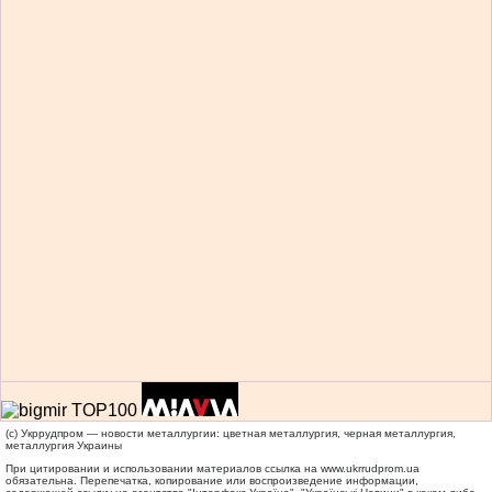
(c) Укррудпром — новости металлургии: цветная металлургия, черная металлургия,
металлургия Украины
При цитировании и использовании материалов ссылка на
www.ukrrudprom.ua
обязательна. Перепечатка, копирование или воспроизведение информации,