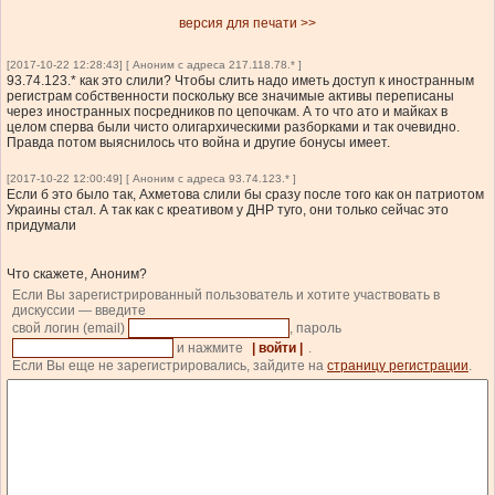
версия для печати >>
[2017-10-22 12:28:43] [ Аноним с адреса 217.118.78.* ]
93.74.123.* как это слили? Чтобы слить надо иметь доступ к иностранным
регистрам собственности поскольку все значимые активы переписаны
через иностранных посредников по цепочкам. А то что ато и майках в
целом сперва были чисто олигархическими разборками и так очевидно.
Правда потом выяснилось что война и другие бонусы имеет.
[2017-10-22 12:00:49] [ Аноним с адреса 93.74.123.* ]
Если б это было так, Ахметова слили бы сразу после того как он патриотом
Украины стал. А так как с креативом у ДНР туго, они только сейчас это
придумали
Что скажете, Аноним?
Если Вы зарегистрированный пользователь и хотите участвовать в
дискуссии — введите
свой логин (email)
, пароль
и нажмите
| войти |
.
Если Вы еще не зарегистрировались, зайдите на
страницу регистрации
.