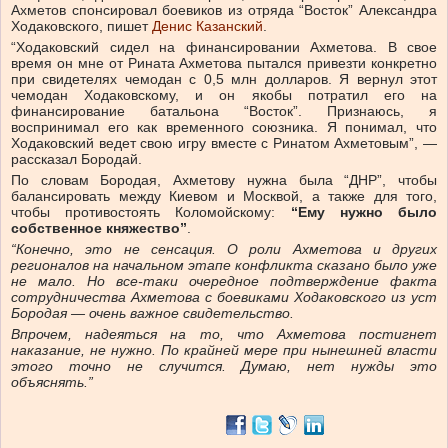
Ахметов спонсировал боевиков из отряда “Восток” Александра
Ходаковского, пишет
Денис Казанский
.
“Ходаковский сидел на финансировании Ахметова. В свое
время он мне от Рината Ахметова пытался привезти конкретно
при свидетелях чемодан с 0,5 млн долларов. Я вернул этот
чемодан Ходаковскому, и он якобы потратил его на
финансирование батальона “Восток”. Признаюсь, я
воспринимал его как временного союзника. Я понимал, что
Ходаковский ведет свою игру вместе с Ринатом Ахметовым”, —
рассказал Бородай.
По словам Бородая, Ахметову нужна была “ДНР”, чтобы
балансировать между Киевом и Москвой, а также для того,
чтобы противостоять Коломойскому:
“Ему нужно было
собственное княжество”
.
“Конечно, это не сенсация. О роли Ахметова и других
регионалов на начальном этапе конфликта сказано было уже
не мало. Но все-таки очередное подтверждение факта
сотрудничества Ахметова с боевиками Ходаковского из уст
Бородая — очень важное свидетельство.
Впрочем, надеяться на то, что Ахметова постигнет
наказание, не нужно. По крайней мере при нынешней власти
этого точно не случится. Думаю, нет нужды это
объяснять.”