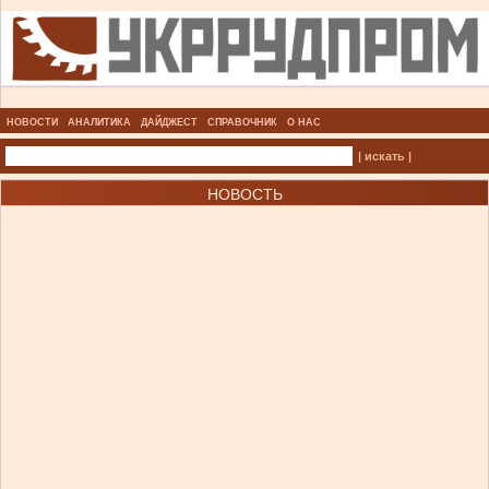
НОВОСТИ
АНАЛИТИКА
ДАЙДЖЕСТ
СПРАВОЧНИК
О НАС
| искать |
НОВОСТЬ