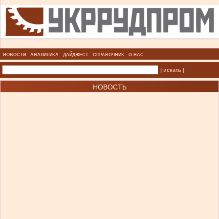
НОВОСТИ
АНАЛИТИКА
ДАЙДЖЕСТ
СПРАВОЧНИК
О НАС
| искать |
НОВОСТЬ