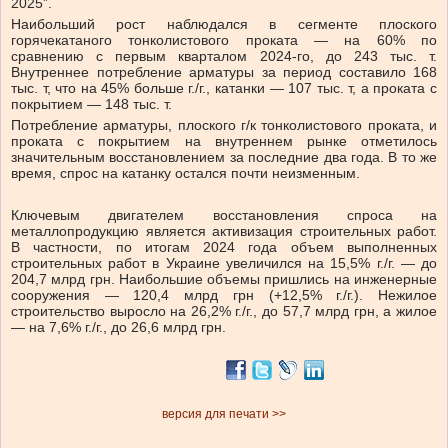
2025”.
Наибольший рост наблюдался в сегменте плоского
горячекатаного тонколистового проката — на 60% по
сравнению с первым кварталом 2024-го, до 243 тыс. т.
Внутреннее потребление арматуры за период составило 168
тыс. т, что на 45% больше г./г., катанки — 107 тыс. т, а проката с
покрытием — 148 тыс. т.
Потребление арматуры, плоского г/к тонколистового проката, и
проката с покрытием на внутреннем рынке отметилось
значительным восстановлением за последние два года. В то же
время, спрос на катанку остался почти неизменным.
Ключевым двигателем восстановления спроса на
металлопродукцию является активизация строительных работ.
В частности, по итогам 2024 года объем выполненных
строительных работ в Украине увеличился на 15,5% г./г. — до
204,7 млрд грн. Наибольшие объемы пришлись на инженерные
сооружения — 120,4 млрд грн (+12,5% г./г.). Нежилое
строительство выросло на 26,2% г./г., до 57,7 млрд грн, а жилое
— на 7,6% г./г., до 26,6 млрд грн.
версия для печати >>