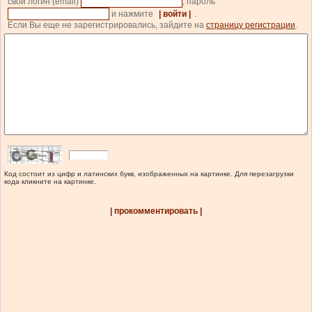
свой логин (email)
, пароль
и нажмите
| войти |
.
Если Вы еще не зарегистрировались, зайдите на
страницу регистрации
.
Код состоит из цифр и латинских букв, изображенных на картинке. Для перезагрузки
кода кликните на картинке.
| прокомментировать |