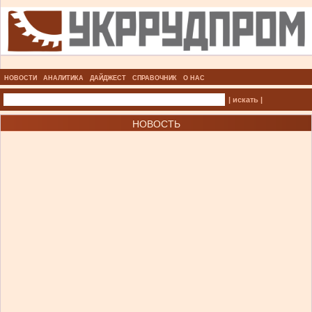
НОВОСТИ
АНАЛИТИКА
ДАЙДЖЕСТ
СПРАВОЧНИК
О НАС
| искать |
НОВОСТЬ