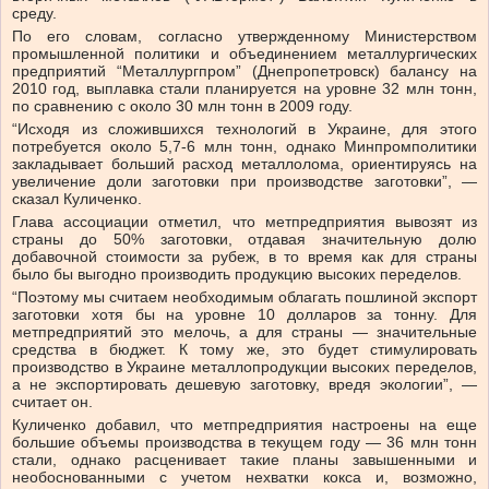
среду.
По его словам, согласно утвержденному Министерством
промышленной политики и объединением металлургических
предприятий “Металлургпром” (Днепропетровск) балансу на
2010 год, выплавка стали планируется на уровне 32 млн тонн,
по сравнению с около 30 млн тонн в 2009 году.
“Исходя из сложившихся технологий в Украине, для этого
потребуется около 5,7-6 млн тонн, однако Минпромполитики
закладывает больший расход металлолома, ориентируясь на
увеличение доли заготовки при производстве заготовки”, —
сказал Куличенко.
Глава ассоциации отметил, что метпредприятия вывозят из
страны до 50% заготовки, отдавая значительную долю
добавочной стоимости за рубеж, в то время как для страны
было бы выгодно производить продукцию высоких переделов.
“Поэтому мы считаем необходимым облагать пошлиной экспорт
заготовки хотя бы на уровне 10 долларов за тонну. Для
метпредприятий это мелочь, а для страны — значительные
средства в бюджет. К тому же, это будет стимулировать
производство в Украине металлопродукции высоких переделов,
а не экспортировать дешевую заготовку, вредя экологии”, —
считает он.
Куличенко добавил, что метпредприятия настроены на еще
большие объемы производства в текущем году — 36 млн тонн
стали, однако расценивает такие планы завышенными и
необоснованными с учетом нехватки кокса и, возможно,