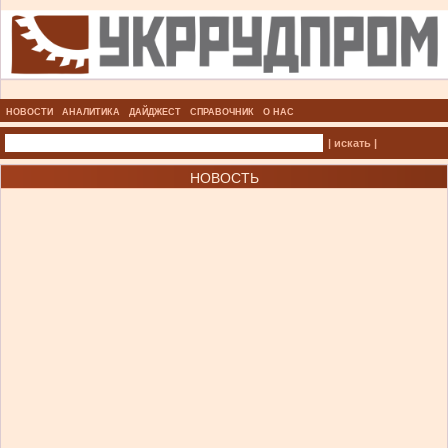
НОВОСТИ
АНАЛИТИКА
ДАЙДЖЕСТ
СПРАВОЧНИК
О НАС
| искать |
НОВОСТЬ