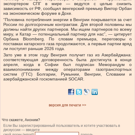
экспортером СПГ в мире — ведутся с целью снизить
зависимость от РФ, сообщил венгерский премьер Виктор Орбан
на экономическом форуме в Дохе.
“Половина потребления энергии в Венгрии покрывается за счет
России по долгосрочным контрактам. Для второй половины мы
должны найти других партнеров. Мы ищем партнеров по всему
миру, и Катар — потенциальный партнер для нас”, — цитирует
Орбана Bloomberg. По словам премьера, переговоры о
поставках катарского газа продолжаются, а первые партии вряд
ли поступят раньше 2026 года.
Зато уже в этом году Венгрия получит газ из Азербайджана:
соответствующая договоренность была достигнута в конце
апреля, когда в Софии был подписан Меморандум о
взаимопонимании между операторами газотранспортных
систем (ГТС) Болгарии, Румынии, Венгрии, Словакии и
азербайджанской госкомпанией SOCAR.
версия для печати >>
Что скажете, Аноним?
Если Вы зарегистрированный пользователь и хотите участвовать в
дискуссии — введите
свой логин (email)
, пароль