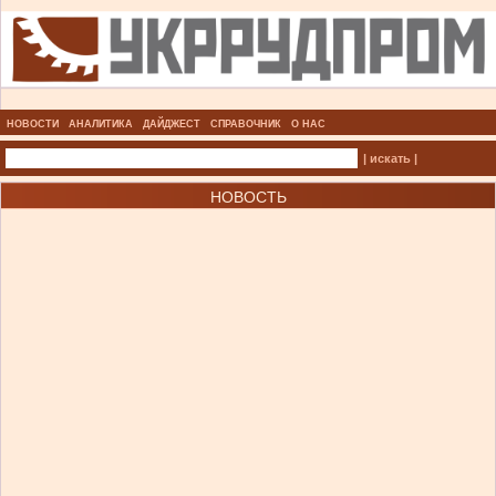
НОВОСТИ
АНАЛИТИКА
ДАЙДЖЕСТ
СПРАВОЧНИК
О НАС
| искать |
НОВОСТЬ