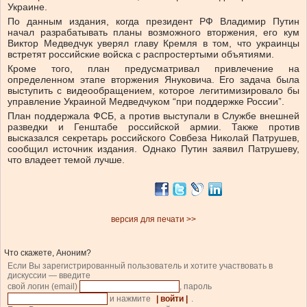
Украине.
По данным издания, когда президент РФ Владимир Путин
начал разрабатывать планы возможного вторжения, его кум
Виктор Медведчук уверял главу Кремля в том, что украинцы
встретят российские войска с распростертыми объятиями.
Кроме того, план предусматривал привлечение на
определенном этапе вторжения Януковича. Его задача была
выступить с видеообращением, которое легитимизировало бы
управление Украиной Медведчуком “при поддержке России”.
План поддержала ФСБ, а против выступали в Службе внешней
разведки и Генштабе российской армии. Также против
высказался секретарь российского Совбеза Николай Патрушев,
сообщил источник издания. Однако Путин заявил Патрушеву,
что владеет темой лучше.
версия для печати >>
Что скажете, Аноним?
Если Вы зарегистрированный пользователь и хотите участвовать в
дискуссии — введите
свой логин (email)
, пароль
и нажмите
| войти |
.