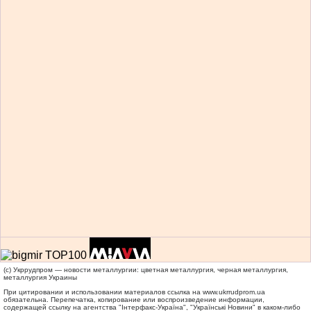
(c) Укррудпром — новости металлургии: цветная металлургия, черная металлургия,
металлургия Украины
При цитировании и использовании материалов ссылка на
www.ukrrudprom.ua
обязательна. Перепечатка, копирование или воспроизведение информации,
содержащей ссылку на агентства "Iнтерфакс-Україна", "Українськi Новини" в каком-либо