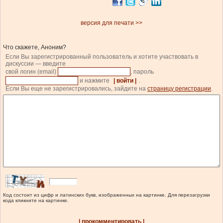
версия для печати >>
Что скажете, Аноним?
Если Вы зарегистрированный пользователь и хотите участвовать в
дискуссии — введите
свой логин (email)
, пароль
и нажмите
| войти |
.
Если Вы еще не зарегистрировались, зайдите на
страницу регистрации
.
Код состоит из цифр и латинских букв, изображенных на картинке. Для перезагрузки
кода кликните на картинке.
| прокомментировать |