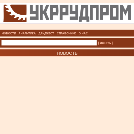
НОВОСТИ
АНАЛИТИКА
ДАЙДЖЕСТ
СПРАВОЧНИК
О НАС
| искать |
НОВОСТЬ