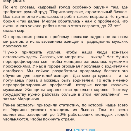
Марцинкив.
По его словам, кадровый голод особенно ощутим там, где
требуется ручной труд. ”Парикмахерские, строительный бизнес.
Все-таки многие использовали ребят такого возраста. Не нужна
броня и так далее. Многие обратились к нам с проблемой, что
очень много уехало ребят именно этого возраста, до 23 лет”, —
сказал мэр.
Он предложил решать проблему нехватки кадров не завозом
мигрантов, а использованием женщин в традиционно мужских
профессиях.
“Нужно приложить усилия, чтобы наши люди все-таки
оставались здесь. Сказать, что мигранты — выход? Нет. Нужно
перепрофилироваться, чтобы женщины занимались мужскими
профессиями. У нас в городе огромная проблема с водителями
автобусов. Мы сейчас разработали программу бесплатного
обучения для водителей-женщин. Два месяца курсов — и ты
получаешь права и можешь быть водителем. То есть именно
перепрофилирование профессий, которые всегда казались
мужскими. Женщины справляются довольно хорошо. Поэтому
государству нужно работать больше в этом направлении”, —
заявил Марцинкив.
Ранее эксперты приводили статистику, по которой чаще всего
из Украины уезжает молодежь из Львова. Там от всего
коллектива заведений до 30% работающих молодых людей
увольняются, чтобы покинуть страну.