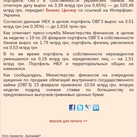
портфель ОВГЗ в собственности украинских банков на
отчетную дату вырос на 3,39 млрд грн (на 0,65%) — до 520,46
млрд грн, передает
Бизнес Цензор
со ссылкой на Интерфакс-
Украина.
Согласно данным НБУ, в целом портфель ОВГЗ вырос на 3,51
млрд грн (на 0,35%) — до 1,016 трлн грн.
Как отмечает пресс-служба Министерства финансов, в целом
за неделю с 19 по 26 февраля портфель ОВГЗ в собственности
банков вырос на 1,79 млрд грн, портфель физлиц увеличился
на 0,53 млрд грн.
В то же время портфель в собственности нерезидентов
уменьшился на 0,19 млрд грн, юридических лиц — на 1,51
млрд грн. Портфель НБУ и территориальных общин не
изменился.
Как сообщалдось, Министерство финансов на очередном
аукционе по продаже облигаций внутреннего государственного
займа (ОВГЗ) 23 февраля привлекло 10,54 млрд грн, вторую
неделю подряд снижая ставки по большинству из
предложенных выпусков гривневых ценных бумаг.
версия для печати >>
Что скажете, Аноним?