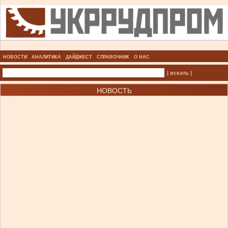
НОВОСТИ
АНАЛИТИКА
ДАЙДЖЕСТ
СПРАВОЧНИК
О НАС
| искать |
НОВОСТЬ