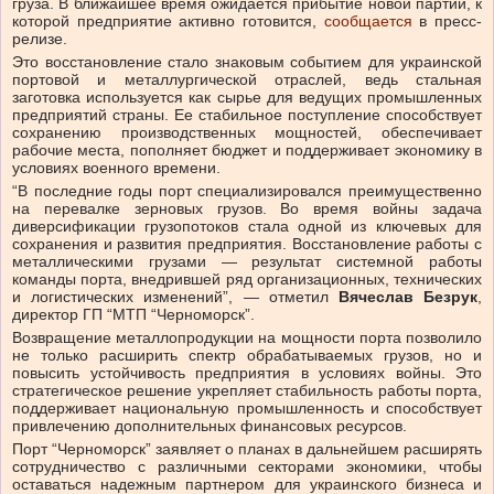
груза. В ближайшее время ожидается прибытие новой партии, к
которой предприятие активно готовится,
сообщается
в пресс-
релизе.
Это восстановление стало знаковым событием для украинской
портовой и металлургической отраслей, ведь стальная
заготовка используется как сырье для ведущих промышленных
предприятий страны. Ее стабильное поступление способствует
сохранению производственных мощностей, обеспечивает
рабочие места, пополняет бюджет и поддерживает экономику в
условиях военного времени.
“В последние годы порт специализировался преимущественно
на перевалке зерновых грузов. Во время войны задача
диверсификации грузопотоков стала одной из ключевых для
сохранения и развития предприятия. Восстановление работы с
металлическими грузами — результат системной работы
команды порта, внедрившей ряд организационных, технических
и логистических изменений”, — отметил
Вячеслав Безрук
,
директор ГП “МТП “Черноморск”.
Возвращение металлопродукции на мощности порта позволило
не только расширить спектр обрабатываемых грузов, но и
повысить устойчивость предприятия в условиях войны. Это
стратегическое решение укрепляет стабильность работы порта,
поддерживает национальную промышленность и способствует
привлечению дополнительных финансовых ресурсов.
Порт “Черноморск” заявляет о планах в дальнейшем расширять
сотрудничество с различными секторами экономики, чтобы
оставаться надежным партнером для украинского бизнеса и