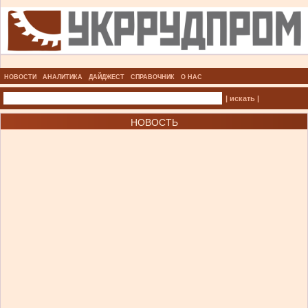
НОВОСТИ
АНАЛИТИКА
ДАЙДЖЕСТ
СПРАВОЧНИК
О НАС
| искать |
НОВОСТЬ