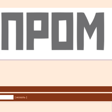
| искать |