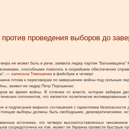
 против проведения выборов до зав
 мира не может быть и речи, заявила лидер партии “Батькивщина”
юзниками, способными помогать в скорейшем обеспечении справед
чи”, —
написала Тимошенко
в фейсбуке в четверг.
раина готова к переговорам по завершению войны под сильным л
йны, заявил ее лидер Петр Порошенко.
ров во время войны. В отличие от власти, которая забирая ден
тических оппонентов, что является политически мотивированным
 и подписания мирного соглашения с гарантиями безопасности д
дстоящие выборы должны быть свободными, демократическими, ко
званные источники, что четверо высокопоставленных чиновнико
ыла сосредоточена на том, может ли Украина провести быстрые п