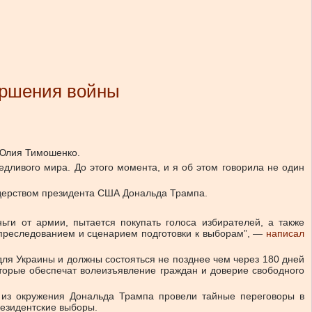
ершения войны
 Юлия Тимошенко.
ливого мира. До этого момента, и я об этом говорила не один
идерством президента США Дональда Трампа.
ьги от армии, пытается покупать голоса избирателей, а также
 преследованием и сценарием подготовки к выборам”, —
написал
ля Украины и должны состояться не позднее чем через 180 дней
торые обеспечат волеизъявление граждан и доверие свободного
в из окружения Дональда Трампа провели тайные переговоры в
резидентские выборы.