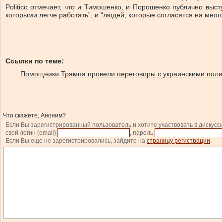
Politico отмечает, что и Тимошенко, и Порошенко публично вы
которыми легче работать”, и “людей, которые согласятся на много
Ссылки по теме:
Помощники Трампа провели переговоры с украинскими поли
Что скажете, Аноним?
Если Вы зарегистрированный пользователь и хотите участвовать в дискусс
свой логин (email)
, пароль
Если Вы еще не зарегистрировались, зайдите на
страницу регистрации
.