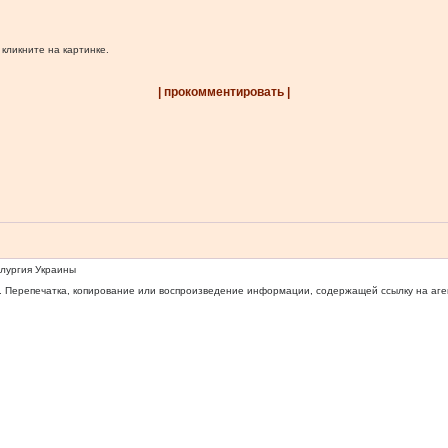
 кликните на картинке.
| прокомментировать |
ллургия Украины
 Перепечатка, копирование или воспроизведение информации, содержащей ссылку на агентс