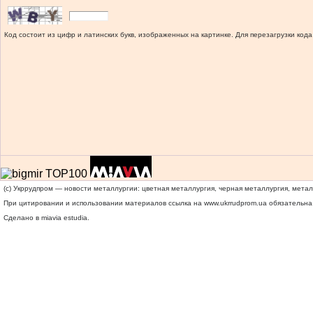
Код состоит из цифр и латинских букв, изображенных на картинке. Для перезагрузки кода
(c) Укррудпром — новости металлургии: цветная металлургия, черная металлургия, мета
При цитировании и использовании материалов ссылка на
www.ukrrudprom.ua
обязательна.
Сделано в miavia estudia.