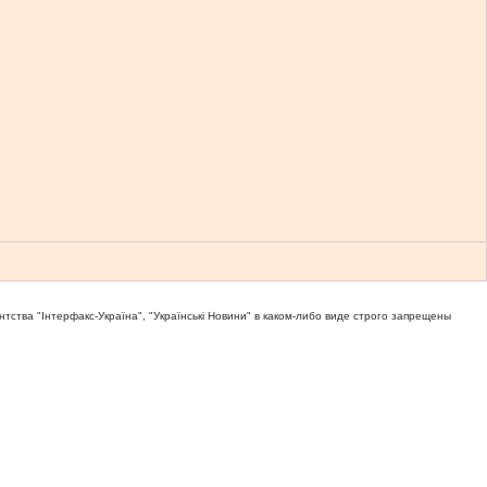
тва "Iнтерфакс-Україна", "Українськi Новини" в каком-либо виде строго запрещены