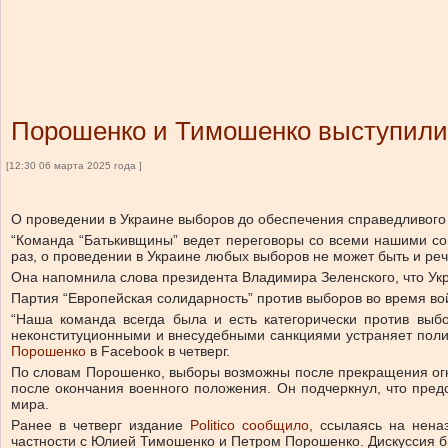
Порошенко и Тимошенко выступили
[12:30 06 марта 2025 года ]
О проведении в Украине выборов до обеспечения справедливого
“Команда “Батькивщины” ведет переговоры со всеми нашими со
раз, о проведении в Украине любых выборов не может быть и ре
Она напомнила слова президента Владимира Зеленского, что Ук
Партия “Европейская солидарность” против выборов во время во
“Наша команда всегда была и есть категорически против выбо
неконституционными и внесудебными санкциями устраняет поли
Порошенко
в Facebook в четверг.
По словам Порошенко, выборы возможны после прекращения огня
после окончания военного положения. Он подчеркнул, что пре
мира.
Ранее в четверг издание
Politico сообщило,
ссылаясь на нена
частности с Юлией Тимошенко и Петром Порошенко. Дискуссия б