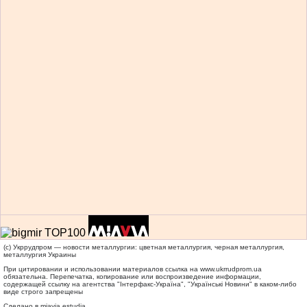
(c) Укррудпром — новости металлургии: цветная металлургия, черная металлургия,
металлургия Украины
При цитировании и использовании материалов ссылка на
www.ukrrudprom.ua
обязательна. Перепечатка, копирование или воспроизведение информации,
содержащей ссылку на агентства "Iнтерфакс-Україна", "Українськi Новини" в каком-либо
виде строго запрещены
Сделано в miavia estudia.