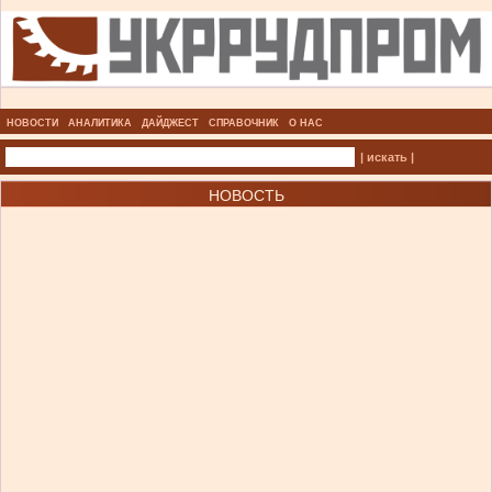
НОВОСТИ
АНАЛИТИКА
ДАЙДЖЕСТ
СПРАВОЧНИК
О НАС
| искать |
НОВОСТЬ