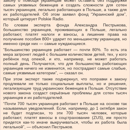
закону о помощи украинцам может оставить без поддержки
самых уязвимых беженцев и создать сложности для сотен
тысяч украинцев, легально работающих в Польше, а также для
их работодателей. Об этом заявил фонд “Украинский дом”,
который цитирует Polskie Radio.
По словам эксперта фонда Александра Пестрыкова,
большинство украинцев, проживающих в Польше, легально
работают, платят налоги и взносы, а лишение права на
получение пособия 800+ ударит по меньшинству украинцев, но
именно среди них — самые нуждающиеся.
“Большинство украинцев работает — почти 80%. То есть эта
мера затронет людей с большим количеством детей, тех, у кого
ребёнок под опекой, и кто, например, не может работать
полный день. Получается, что для большинства работающих
украинцев ничего не изменится, но пострадают самые слабые,
самые уязвимые категории”, — сказал он.
При этом эксперт также подчеркнул, что поправки к закону
продлевали не только социальные выплаты, но и решения,
легализующие труд украинских беженцев в Польше. Отсутствие
нового закона создаст серьёзные проблемы для сотен тысяч
украинцев и их работодателей.
“Почти 700 тысяч украинцев работают в Польше на основе так
называемых уведомлений. Если, например, до 1 октября закон
не будет подписан, то эти 700 тысяч человек, которые
работают, платят взносы в соцстрахование (ZUS), им просто
придется как-то иначе выкручиваться, чтобы их работа была
легальной”, — объяснил Пестрыков.