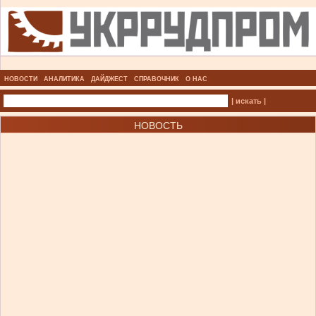
НОВОСТИ
АНАЛИТИКА
ДАЙДЖЕСТ
СПРАВОЧНИК
О НАС
| искать |
НОВОСТЬ