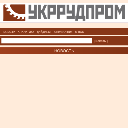
НОВОСТИ
АНАЛИТИКА
ДАЙДЖЕСТ
СПРАВОЧНИК
О НАС
| искать |
НОВОСТЬ