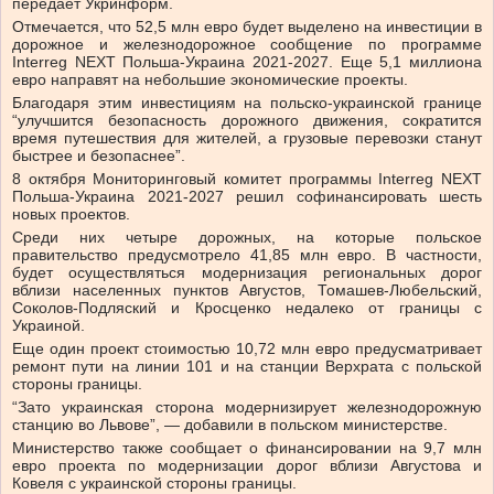
передает Укринформ.
Отмечается, что 52,5 млн евро будет выделено на инвестиции в
дорожное и железнодорожное сообщение по программе
Interreg NEXT Польша-Украина 2021-2027. Еще 5,1 миллиона
евро направят на небольшие экономические проекты.
Благодаря этим инвестициям на польско-украинской границе
“улучшится безопасность дорожного движения, сократится
время путешествия для жителей, а грузовые перевозки станут
быстрее и безопаснее”.
8 октября Мониторинговый комитет программы Interreg NEXT
Польша-Украина 2021-2027 решил софинансировать шесть
новых проектов.
Среди них четыре дорожных, на которые польское
правительство предусмотрело 41,85 млн евро. В частности,
будет осуществляться модернизация региональных дорог
вблизи населенных пунктов Августов, Томашев-Любельский,
Соколов-Подляский и Кросценко недалеко от границы с
Украиной.
Еще один проект стоимостью 10,72 млн евро предусматривает
ремонт пути на линии 101 и на станции Верхрата с польской
стороны границы.
“Зато украинская сторона модернизирует железнодорожную
станцию во Львове”, — добавили в польском министерстве.
Министерство также сообщает о финансировании на 9,7 млн
евро проекта по модернизации дорог вблизи Августова и
Ковеля с украинской стороны границы.