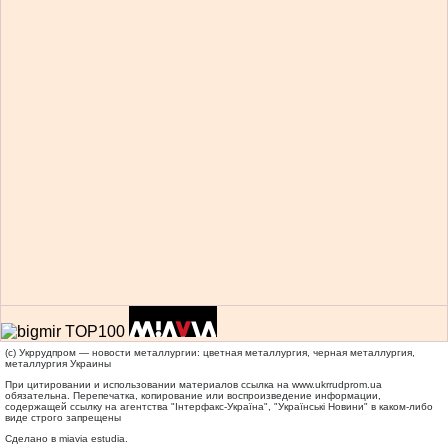
(c) Укррудпром — новости металлургии: цветная металлургия, черная металлургия,
металлургия Украины
При цитировании и использовании материалов ссылка на
www.ukrrudprom.ua
обязательна. Перепечатка, копирование или воспроизведение информации,
содержащей ссылку на агентства "Iнтерфакс-Україна", "Українськi Новини" в каком-либо
виде строго запрещены
Сделано в miavia estudia.