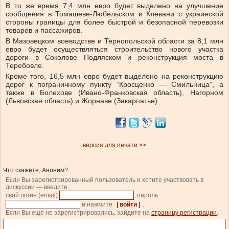
В то же время 7,4 млн евро будет выделено на улучшение
сообщения в Томашеве-Любельском и Клевани с украинской
стороны границы для более быстрой и безопасной перевозки
товаров и пассажиров.
В Мазовецком воеводстве и Тернопольской области за 8,1 млн
евро будет осуществляться строительство нового участка
дороги в Соколове Подляском и реконструкция моста в
Теребовле.
Кроме того, 16,5 млн евро будет выделено на реконструкцию
дорог к пограничному пункту “Кросценко — Смильница”, а
также в Болехове (Ивано-Франковская область), Нагорном
(Львовская область) и Жорнаве (Закарпатье).
версия для печати >>
Что скажете, Аноним?
Если Вы зарегистрированный пользователь и хотите участвовать в
дискуссии — введите
свой логин (email)
, пароль
и нажмите
| войти |
.
Если Вы еще не зарегистрировались, зайдите на
страницу регистрации
.