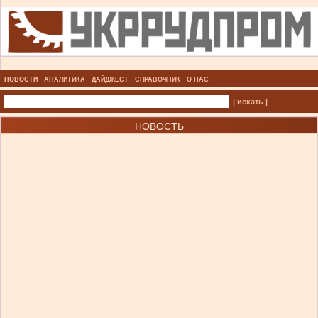
НОВОСТИ
АНАЛИТИКА
ДАЙДЖЕСТ
СПРАВОЧНИК
О НАС
| искать |
НОВОСТЬ