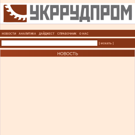
НОВОСТИ
АНАЛИТИКА
ДАЙДЖЕСТ
СПРАВОЧНИК
О НАС
| искать |
НОВОСТЬ