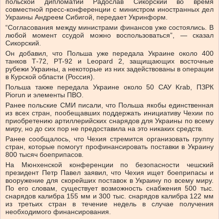
польской дипломатии Радослав Сикорский во время
совместной пресс-конференции с министром иностранных дел
Украины Андреем Сибигой, передает Укринформ.
“Согласования между министрами финансов уже состоялись. В
любой момент ссудой можно воспользоваться”, — сказал
Сикорский.
Он добавил, что Польша уже передала Украине около 400
танков Т-72, ​​PT-92 и Leopard 2, защищающих восточные
рубежи Украины, а некоторые из них задействованы в операции
в Курской области (Россия).
Польша также передала Украине около 50 САУ Krab, ПЗРК
Piorun и элементы ПВО.
Ранее польские СМИ писали, что Польша якобы единственная
из всех стран, пообещавших поддержать инициативу Чехии по
приобретению артиллерийских снарядов для Украины по всему
миру, но до сих пор не предоставила на это никаких средств.
Ранее сообщалось, что Чехия стремится организовать группу
стран, которые помогут профинансировать поставки в Украину
800 тысяч боеприпасов.
На Мюнхенской конференции по безопасности чешский
президент Петр Павел заявил, что Чехия ищет боеприпасы и
вооружение для скорейших поставок в Украину по всему миру.
По его словам, существует возможность снабжения 500 тыс.
снарядов калибра 155 мм и 300 тыс. снарядов калибра 122 мм
из третьих стран в течение недель в случае получения
необходимого финансирования.