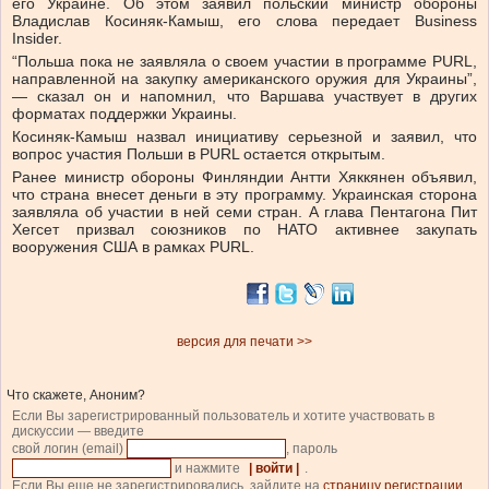
его Украине. Об этом заявил польский министр обороны
Владислав Косиняк-Камыш, его слова передает Business
Insider.
“Польша пока не заявляла о своем участии в программе PURL,
направленной на закупку американского оружия для Украины”,
— сказал он и напомнил, что Варшава участвует в других
форматах поддержки Украины.
Косиняк-Камыш назвал инициативу серьезной и заявил, что
вопрос участия Польши в PURL остается открытым.
Ранее министр обороны Финляндии Антти Хяккянен объявил,
что страна внесет деньги в эту программу. Украинская сторона
заявляла об участии в ней семи стран. А глава Пентагона Пит
Хегсет призвал союзников по НАТО активнее закупать
вооружения США в рамках PURL.
версия для печати >>
Что скажете, Аноним?
Если Вы зарегистрированный пользователь и хотите участвовать в
дискуссии — введите
свой логин (email)
, пароль
и нажмите
| войти |
.
Если Вы еще не зарегистрировались, зайдите на
страницу регистрации
.