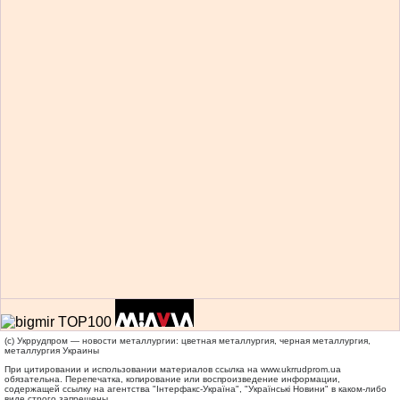
(c) Укррудпром — новости металлургии: цветная металлургия, черная металлургия,
металлургия Украины
При цитировании и использовании материалов ссылка на
www.ukrrudprom.ua
обязательна. Перепечатка, копирование или воспроизведение информации,
содержащей ссылку на агентства "Iнтерфакс-Україна", "Українськi Новини" в каком-либо
виде строго запрещены