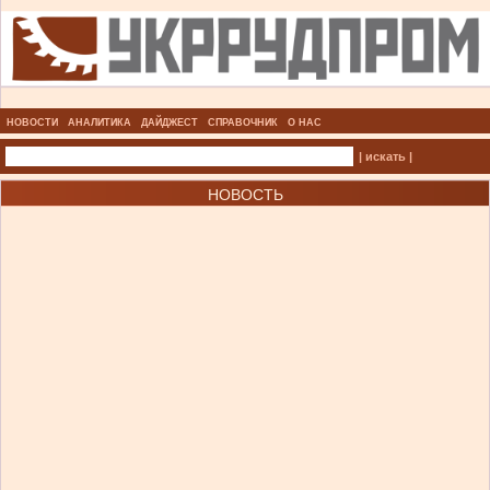
НОВОСТИ
АНАЛИТИКА
ДАЙДЖЕСТ
СПРАВОЧНИК
О НАС
| искать |
НОВОСТЬ