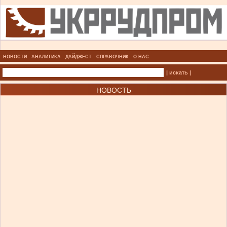
НОВОСТИ
АНАЛИТИКА
ДАЙДЖЕСТ
СПРАВОЧНИК
О НАС
| искать |
НОВОСТЬ