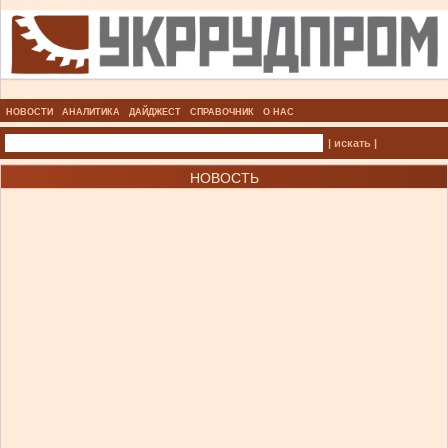
НОВОСТИ
АНАЛИТИКА
ДАЙДЖЕСТ
СПРАВОЧНИК
О НАС
| искать |
НОВОСТЬ