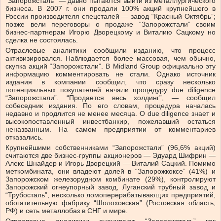
“Запорожсталь” — давно пытаются выйти из металлургического
бизнеса. В 2007 г. они продали 100% акций крупнейшего в
России производителя спецсталей — завод “Красный Октябрь”;
позже вели переговоры о продаже “Запорожстали” своим
бизнес-партнерам Игорю Дворецкому и Виталию Сацкому но
сделка не состоялась.
Отраслевые аналитики сообщили изданию, что процесс
активизировался. Наблюдается более массовая, чем обычно,
скупка акций “Запорожстали”. В Midland Group официально эту
информацию комментировать не стали. Однако источник
издания в компании сообщил, что сразу несколько
потенциальных покупателей начали процедуру due diligence
“Запорожстали”. “Продается весь холдинг”, — сообщил
собеседник издания. По его словам, процедура началась
недавно и продлится не менее месяца. О due diligence знает и
высокопоставленный инвестбанкир, пожелавший остаться
неназванным. На самом предприятии от комментариев
отказались.
Крупнейшими собственниками “Запорожстали” (96,6% акций)
считаются две бизнес-группы акционеров — Эдуард Шифрин —
Алекс Шнайдер и Игорь Дворецкий — Виталий Сацкий. Помимо
меткомбината, они владеют долей в “Запорожкоксе” (41%) и
Запорожском железорудном комбинате (29%), контролируют
Запорожский огнеупорный завод, Луганский трубный завод и
“Трубосталь”, несколько ломоперерабатывающих предприятий,
обогатительную фабрику “Шолоховская” (Ростовская область,
РФ) и сеть металлобаз в СНГ и мире.