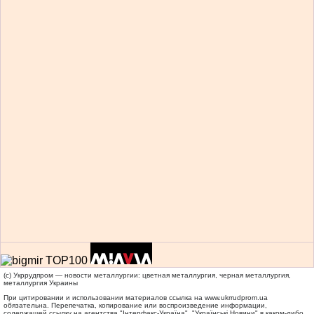
(c) Укррудпром — новости металлургии: цветная металлургия, черная металлургия,
металлургия Украины
При цитировании и использовании материалов ссылка на
www.ukrrudprom.ua
обязательна. Перепечатка, копирование или воспроизведение информации,
содержащей ссылку на агентства "Iнтерфакс-Україна", "Українськi Новини" в каком-либо