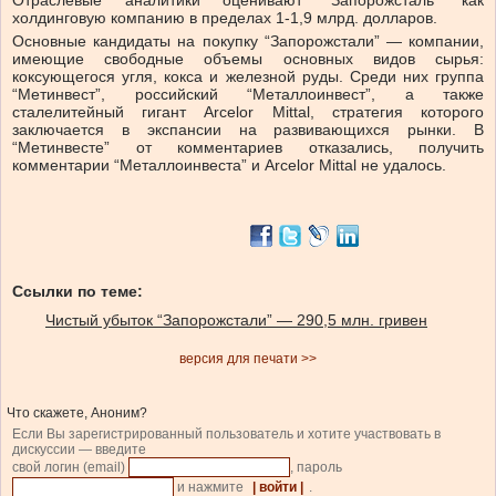
Отраслевые аналитики оценивают “Запорожсталь” как
холдинговую компанию в пределах 1-1,9 млрд. долларов.
Основные кандидаты на покупку “Запорожстали” — компании,
имеющие свободные объемы основных видов сырья:
коксующегося угля, кокса и железной руды. Среди них группа
“Метинвест”, российский “Металлоинвест”, а также
сталелитейный гигант Arcelor Mittal, стратегия которого
заключается в экспансии на развивающихся рынки. В
“Метинвесте” от комментариев отказались, получить
комментарии “Металлоинвеста” и Arcelor Mittal не удалось.
Ссылки по теме:
Чистый убыток “Запорожстали” — 290,5 млн. гривен
версия для печати >>
Что скажете, Аноним?
Если Вы зарегистрированный пользователь и хотите участвовать в
дискуссии — введите
свой логин (email)
, пароль
и нажмите
| войти |
.