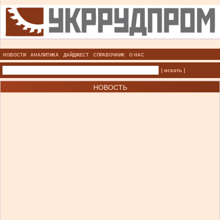
НОВОСТИ
АНАЛИТИКА
ДАЙДЖЕСТ
СПРАВОЧНИК
О НАС
| искать |
НОВОСТЬ