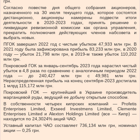
грн.
Согласно повестке дня общего собрания акционеров,
назначенного на 30 июля текущего года, которое состоятся
дистанционно, акционеры намерены подвести итоги
деятельности в 2020-2023 годах, принять решение о
ликвидации ревизионной комиссии как органа управления,
прекратить полномочия действующих членов набсовета и
выбрать новых.
ПГОК завершил 2022 год с чистым убытком 47,933 млн грн. В
2021 году была зафиксирована прибыль 83,233 млн грн, в 2020
году — убыток 21,798 млн грн, в 2019-м также убыток 110,202
млн грн.
Покровский ГОК за январь-сентябрь 2023 года нарастил чистый
убыток в 4,8 раза по сравнению с аналогичным периодом 2022
года — до 240,427 млн ​​грн с 49,981 млн грн.
Нераспределенная прибыль на конец сентября-2023 достигала
1 млрд 115,172 млн грн.
Покровский ГОК — крупнейший в Украине производитель
марганцевой руды, ведущий ее добычу открытым способом.
В собственности четырех кипрских компаний — Profetis
Enterprises Limited, Exseed Investmens Limited, Clemente
Enterprises Limited и Alexton Holdings Limited (все — Кипр) —
находится по 24,3024% акций ЧАО.
Уставный капитал ЧАО составляет 736,134 млн грн, номинал
акции — 0,25 грн.