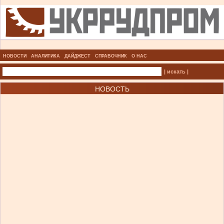
НОВОСТИ
АНАЛИТИКА
ДАЙДЖЕСТ
СПРАВОЧНИК
О НАС
| искать |
НОВОСТЬ