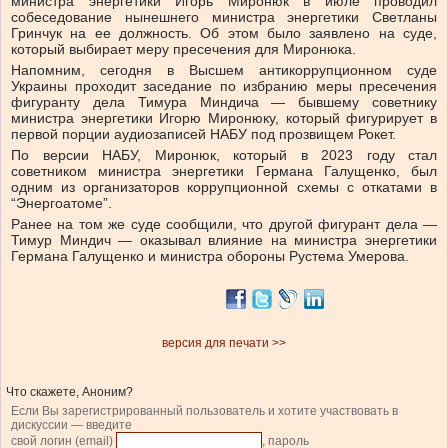
министра энергетики Игорь Миронюк в июле проводил
собеседование нынешнего министра энергетики Светланы
Гринчук на ее должность. Об этом было заявлено на суде,
который выбирает меру пресечения для Миронюка.
Напомним, сегодня в Высшем антикоррупционном суде
Украины проходит заседание по избранию меры пресечения
фигуранту дела Тимура Миндича — бывшему советнику
министра энергетики Игорю Миронюку, который фигурирует в
первой порции аудиозаписей НАБУ под прозвищем Рокет.
По версии НАБУ, Миронюк, который в 2023 году стал
советником министра энергетики Германа Галущенко, был
одним из организаторов коррупционной схемы с откатами в
“Энергоатоме”.
Ранее на том же суде сообщили, что другой фигурант дела —
Тимур Миндич — оказывал влияние на министра энергетики
Германа Галущенко и министра обороны Рустема Умерова.
версия для печати >>
Что скажете, Аноним?
Если Вы зарегистрированный пользователь и хотите участвовать в
дискуссии — введите
свой логин (email)
, пароль