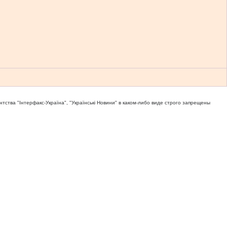
тва "Iнтерфакс-Україна", "Українськi Новини" в каком-либо виде строго запрещены