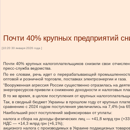
Почти 40% крупных предприятий сн
[10:20 30 января 2026 года ]
Почти 40% крупных налогоплательщиков снизили свои отчислен
пресс-служба ведомства.
По ее словам, речь идет о перерабатывающей промышленности,
оптовой и розничной торговле, поставках электроэнергии и газа.
“Вооруженная агрессия России существенно отразилась на деят
энергоресурсов привели к снижению доходности и налоговых пла
В то же время, в целом поступления от крупных налогоплательщи
Так, в сводный бюджет Украины в прошлом году от крупных плат
сравнению с 2024 годом поступления увеличились на 7,4% (на 65
Наибольший рост поступлений зафиксирован от уплаты:
налога и сбора на доходы физических лиц — +41,8 млрд грн (+3
НДС — +14,3 млрд грн (+6,1%);
акцизного налога с производимых в Украине подакцизных товаров