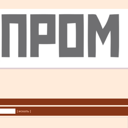
| искать |