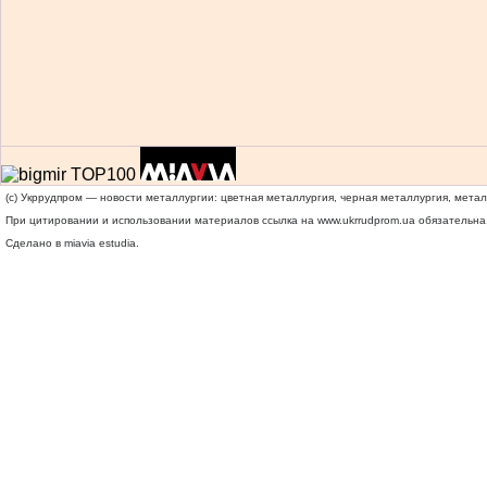
(c) Укррудпром — новости металлургии: цветная металлургия, черная металлургия, мета
При цитировании и использовании материалов ссылка на
www.ukrrudprom.ua
обязательна.
Сделано в miavia estudia.