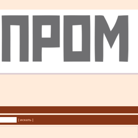
| искать |