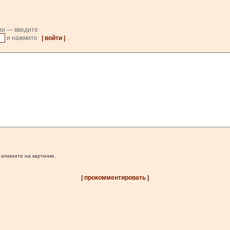
ии — введите
и нажмите
| войти |
.
 кликните на картинке.
| прокомментировать |