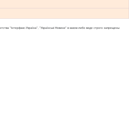
тва "Iнтерфакс-Україна", "Українськi Новини" в каком-либо виде строго запрещены