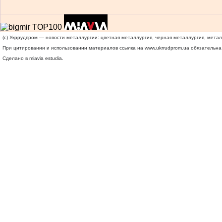
(c) Укррудпром — новости металлургии: цветная металлургия, черная металлургия, мета
При цитировании и использовании материалов ссылка на
www.ukrrudprom.ua
обязательна.
Сделано в miavia estudia.