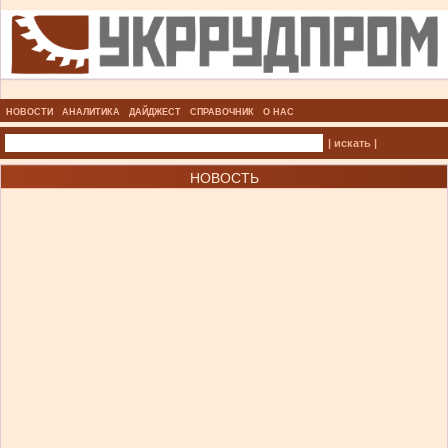
НОВОСТИ
АНАЛИТИКА
ДАЙДЖЕСТ
СПРАВОЧНИК
О НАС
| искать |
НОВОСТЬ