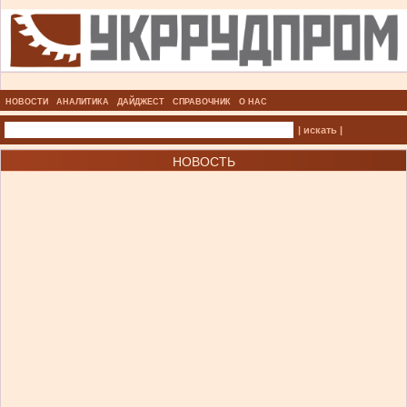
НОВОСТИ
АНАЛИТИКА
ДАЙДЖЕСТ
СПРАВОЧНИК
О НАС
| искать |
НОВОСТЬ