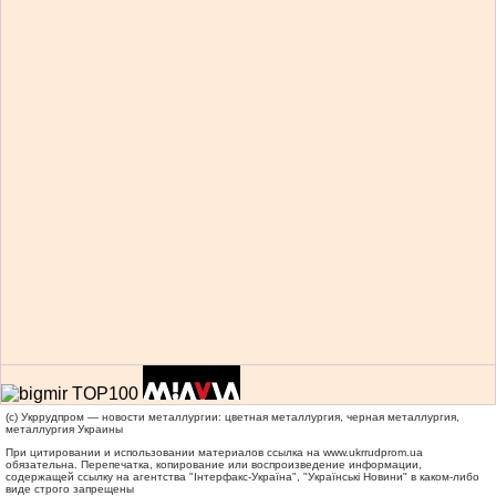
(c) Укррудпром — новости металлургии: цветная металлургия, черная металлургия,
металлургия Украины
При цитировании и использовании материалов ссылка на
www.ukrrudprom.ua
обязательна. Перепечатка, копирование или воспроизведение информации,
содержащей ссылку на агентства "Iнтерфакс-Україна", "Українськi Новини" в каком-либо
виде строго запрещены