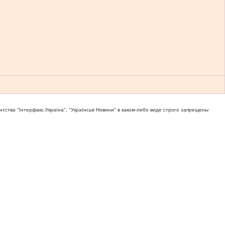
тва "Iнтерфакс-Україна", "Українськi Новини" в каком-либо виде строго запрещены