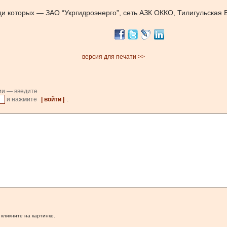
и которых — ЗАО “Укргидроэнерго”, сеть АЗК ОККО, Тилигульская В
версия для печати >>
ии — введите
и нажмите
| войти |
.
 кликните на картинке.