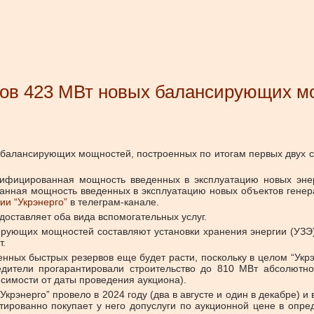
нов 423 МВт новых балансирующих м
х балансирующих мощностей, построенных по итогам первых двух 
тифицированная мощность введенных в эксплуатацию новых энер
нная мощность введенных в эксплуатацию новых объектов генер
и “Укрэнерго”
в телеграм-канале.
доставляет оба вида вспомогательных услуг.
ирующих мощностей составляют установки хранения энергии (УЗЭ
т.
нных быстрых резервов еще будет расти, поскольку в целом “Укр
едители прогарантировали строительство до 810 МВт абсолютн
исимости от даты проведения аукциона).
энерго” провело в 2024 году (два в августе и один в декабре) и в
антированно покупает у него допуслуги по аукционной цене в опр