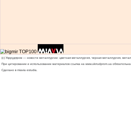
(c) Укррудпром — новости металлургии: цветная металлургия, черная металлургия, мета
При цитировании и использовании материалов ссылка на
www.ukrrudprom.ua
обязательна.
Сделано в miavia estudia.