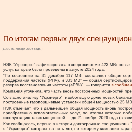
По итогам первых двух спецаукцио
[11:30 01 января 2026 года ]
НЭК “Укрэнерго” зафиксировала в энергосистеме 423 МВт новы
услуг, которые были проведены в августе 2024 года.
“По состоянию на 31 декабря 117 МВт составляет общая сер
поддержания частоты (РПЧ), и 333 МВт — общая сертифицирова
резерва восстановления частоты (аРВЧ)”, — говорится
в сообщени
Компания уточнила, что часть вновь построенных мощностей пре
Согласно анализу “Укрэнерго”, наибольшую долю новых баланс
построенные газопоршневые установки общей мощностью 25 МВ
НЭК отмечает, что в дальнейшем общая мощность вновь построе
приобретению вспомогательных услуг, по итогам которых поб
эксплуатацию таких мощностей — до 21 ноября 2026 года (в зав
Как сообщалось, первые в истории долгосрочные спецаукционы “Укр
с “Укрэнерго” контракт на пять лет, по которому компания гар