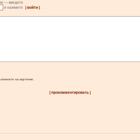
ии — введите
и нажмите
| войти |
.
 кликните на картинке.
| прокомментировать |