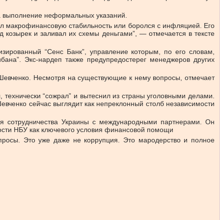
а выполнение неформальных указаний.
ал макрофинансовую стабильность или боролся с инфляцией. Его
д козырек и заливал их схемы деньгами”, — отмечается в тексте
изированный “Сенс Банк”, управление которым, по его словам,
бана”. Экс-нардеп также предупредостерег менеджеров других
Шевченко. Несмотря на существующие к нему вопросы, отмечает
л, технически “сожрал” и вытеснил из страны уголовными делами.
Шевченко сейчас выглядит как непреклонный столб независимости
ля сотрудничества Украины с международными партнерами. Он
ости НБУ как ключевого условия финансовой помощи
росы. Это уже даже не коррупция. Это мародерство и полное