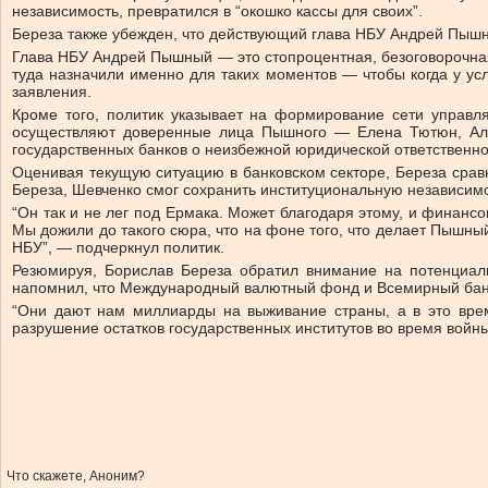
независимость, превратился в “окошко кассы для своих”.
Береза также убежден, что действующий глава НБУ Андрей Пыш
Глава НБУ Андрей Пышный — это стопроцентная, безоговорочная
туда назначили именно для таких моментов — чтобы когда у усл
заявления.
Кроме того, политик указывает на формирование сети управля
осуществляют доверенные лица Пышного — Елена Тютюн, Алекс
государственных банков о неизбежной юридической ответственн
Оценивая текущую ситуацию в банковском секторе, Береза сра
Береза, Шевченко смог сохранить институциональную независим
“Он так и не лег под Ермака. Может благодаря этому, и финансо
Мы дожили до такого сюра, что на фоне того, что делает Пышны
НБУ”, — подчеркнул политик.
Резюмируя, Борислав Береза обратил внимание на потенциал
напомнил, что Международный валютный фонд и Всемирный банк
“Они дают нам миллиарды на выживание страны, а в это вре
разрушение остатков государственных институтов во время войн
Что скажете, Аноним?