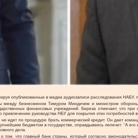
тируя опубликованные в медиа аудиозаписи расследования НАБУ, п
оры между бизнесменом Тимуром Миндичем и министром обороны
арственных финансовых учреждений. Береза отмечает, что при
о привлечению руководства НБУ для покрытия этих потребностей 
 не идет по процедуре брать коммерческий кредит. Он дает коман
нейшим бюджетом в государстве, оправдываясь лепечет: “А его нет
овного дела.
т о том, что главный банк страны, который согласно законодате