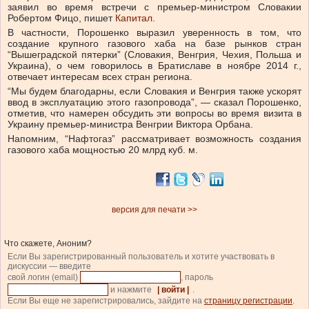
заявил во время встречи с премьер-министром Словакии
Робертом Фицо, пишет
Капитал
.
В частности, Порошенко выразил уверенность в том, что
создание крупного газового хаба на базе рынков стран
“Вышеградской пятерки” (Словакия, Венгрия, Чехия, Польша и
Украина), о чем говорилось в Братиславе в ноябре 2014 г.,
отвечает интересам всех стран региона.
“Мы будем благодарны, если Словакия и Венгрия также ускорят
ввод в эксплуатацию этого газопровода”, — сказал Порошенко,
отметив, что намерен обсудить эти вопросы во время визита в
Украину премьер-министра Венгрии Виктора Орбана.
Напомним, “Нафтогаз” рассматривает возможность создания
газового хаба мощностью 20 млрд куб. м.
версия для печати >>
Что скажете, Аноним?
Если Вы зарегистрированный пользователь и хотите участвовать в
дискуссии — введите
свой логин (email)
, пароль
и нажмите
| войти |
.
Если Вы еще не зарегистрировались, зайдите на
страницу регистрации
.