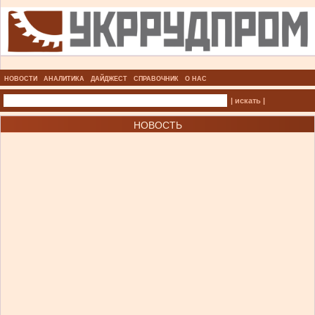
НОВОСТИ
АНАЛИТИКА
ДАЙДЖЕСТ
СПРАВОЧНИК
О НАС
| искать |
НОВОСТЬ