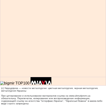
(c) Укррудпром — новости металлургии: цветная металлургия, черная металлургия,
металлургия Украины
При цитировании и использовании материалов ссылка на
www.ukrrudprom.ua
обязательна. Перепечатка, копирование или воспроизведение информации,
содержащей ссылку на агентства "Iнтерфакс-Україна", "Українськi Новини" в каком-либо
виде строго запрещены