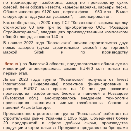
по производству газобетона, завод по производству сухих
смесей, печи обжига извести, карьеры варняка, карьеры песка.
Общие инвестиции €120 млн, первая фаза — €50 млн... В мае
следующего года уже запускаемся”, — анонсировал он.
Как сообщалось, в 2020 году ПСГ “Ковальская” закрыла сделку
стоимостью 63 млн грн по приобретению ООО “Розвадов
Стройматериалы”, владеющего производственным комплексом
общей площадью около 140 га.
В начале 2022 года “Ковальская” начала строительство двух
новых заводов (сухих строительных смесей под торговой
маркой Siltek и по производству
бетона
) во Львовской области, предполагаемая общая сумма
инвестиций анонсировалась свыше EUR60 млн только на
первый этап.
Летом 2023 года группа “Ковальская” получила от Invest
International (Нидерланды) проектное финансирование в
размере EUR27 млн сроком на 10 лет для развития
производства газобетонных блоков и панелей в Розвадове
(Львовская обл.), анонсировалось внедрение технологии
производства экологично чистых газобетонных блоков и
панелей Aircrete Europe.
Промышленно-строительная группа “Ковальская” работает на
строительном рынке Украины с 1956 года. Объединяет более
20 предприятий в сфере добычи сырья, производства
продукции и строительства. Продукция представлена брендами