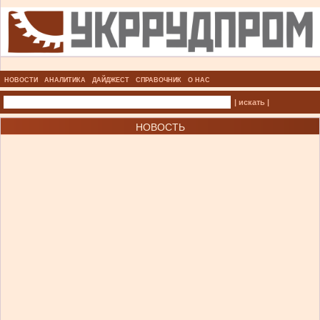
НОВОСТИ
АНАЛИТИКА
ДАЙДЖЕСТ
СПРАВОЧНИК
О НАС
| искать |
НОВОСТЬ