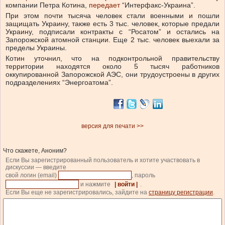
компании Петра Котина,
передает
“Интерфакс-Украина”.
При этом почти тысяча человек стали военными и пошли
защищать Украину, также есть 3 тыс. человек, которые предали
Украину, подписали контракты с “Росатом” и остались на
Запорожской атомной станции. Еще 2 тыс. человек выехали за
пределы Украины.
Котин уточнил, что на подконтрольной правительству
территории находятся около 5 тысяч работников
оккупированной Запорожской АЭС, они трудоустроены в других
подразделениях “Энергоатома”.
версия для печати >>
Что скажете, Аноним?
Если Вы зарегистрированный пользователь и хотите участвовать в
дискуссии — введите
свой логин (email)
, пароль
и нажмите
| войти |
.
Если Вы еще не зарегистрировались, зайдите на
страницу регистрации
.