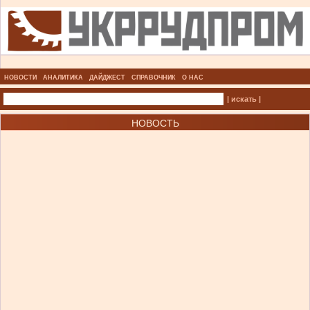
НОВОСТИ
АНАЛИТИКА
ДАЙДЖЕСТ
СПРАВОЧНИК
О НАС
| искать |
НОВОСТЬ