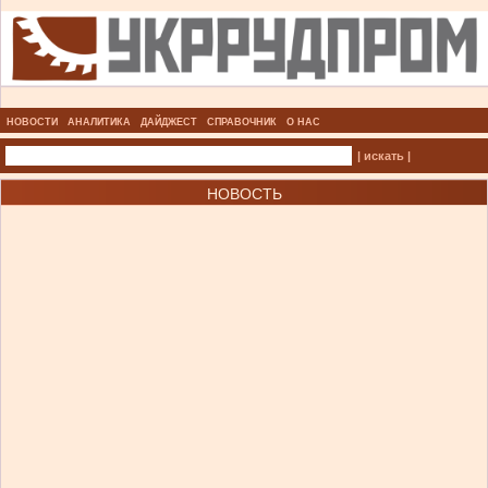
НОВОСТИ
АНАЛИТИКА
ДАЙДЖЕСТ
СПРАВОЧНИК
О НАС
| искать |
НОВОСТЬ