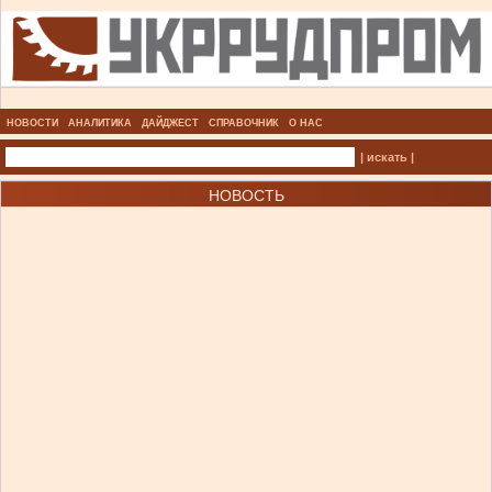
НОВОСТИ
АНАЛИТИКА
ДАЙДЖЕСТ
СПРАВОЧНИК
О НАС
| искать |
НОВОСТЬ