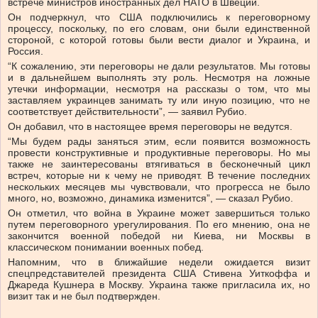
встрече министров иностранных дел НАТО в Швеции.
Он подчеркнул, что США подключились к переговорному
процессу, поскольку, по его словам, они были единственной
стороной, с которой готовы были вести диалог и Украина, и
Россия.
“К сожалению, эти переговоры не дали результатов. Мы готовы
и в дальнейшем выполнять эту роль. Несмотря на ложные
утечки информации, несмотря на рассказы о том, что мы
заставляем украинцев занимать ту или иную позицию, что не
соответствует действительности”, — заявил Рубио.
Он добавил, что в настоящее время переговоры не ведутся.
“Мы будем рады заняться этим, если появится возможность
провести конструктивные и продуктивные переговоры. Но мы
также не заинтересованы втягиваться в бесконечный цикл
встреч, которые ни к чему не приводят. В течение последних
нескольких месяцев мы чувствовали, что прогресса не было
много, но, возможно, динамика изменится”, — сказал Рубио.
Он отметил, что война в Украине может завершиться только
путем переговорного урегулирования. По его мнению, она не
закончится военной победой ни Киева, ни Москвы в
классическом понимании военных побед.
Напомним, что в ближайшие недели ожидается визит
спецпредставителей президента США Стивена Уиткоффа и
Джареда Кушнера в Москву. Украина также пригласила их, но
визит так и не был подтвержден.