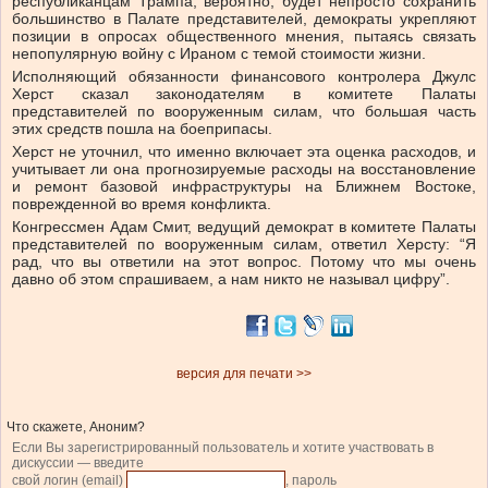
республиканцам Трампа, вероятно, будет непросто сохранить
большинство в Палате представителей, демократы укрепляют
позиции в опросах общественного мнения, пытаясь связать
непопулярную войну с Ираном с темой стоимости жизни.
Исполняющий обязанности финансового контролера Джулс
Херст сказал законодателям в комитете Палаты
представителей по вооруженным силам, что большая часть
этих средств пошла на боеприпасы.
Херст не уточнил, что именно включает эта оценка расходов, и
учитывает ли она прогнозируемые расходы на восстановление
и ремонт базовой инфраструктуры на Ближнем Востоке,
поврежденной во время конфликта.
Конгрессмен Адам Смит, ведущий демократ в комитете Палаты
представителей по вооруженным силам, ответил Херсту: “Я
рад, что вы ответили на этот вопрос. Потому что мы очень
давно об этом спрашиваем, а нам никто не называл цифру”.
версия для печати >>
Что скажете, Аноним?
Если Вы зарегистрированный пользователь и хотите участвовать в
дискуссии — введите
свой логин (email)
, пароль