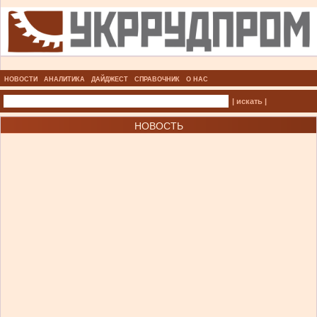
НОВОСТИ
АНАЛИТИКА
ДАЙДЖЕСТ
СПРАВОЧНИК
О НАС
| искать |
НОВОСТЬ