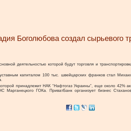
надия Боголюбова создал сырьевого 
сновной деятельностью которой будут торговля и транспортировк
 уставным капиталом 100 тыс. швейцарских франков стал Миха
а.
которой принадлежит НАК “Нафтогаз Украины”, еще около 42% а
НС Марганецкого ГОКа. ПриватБанк организует бизнес Стахано