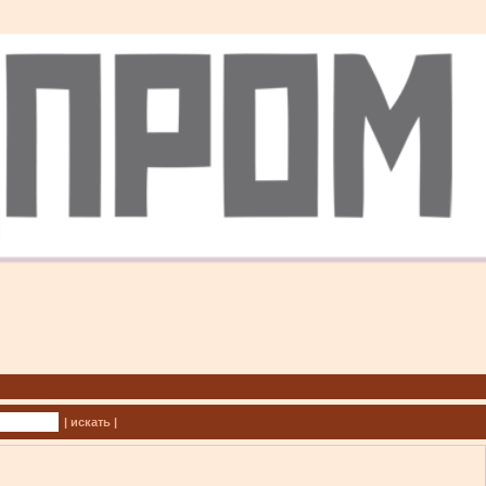
| искать |