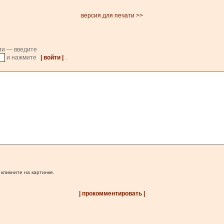
версия для печати >>
ии — введите
и нажмите
| войти |
.
 кликните на картинке.
| прокомментировать |