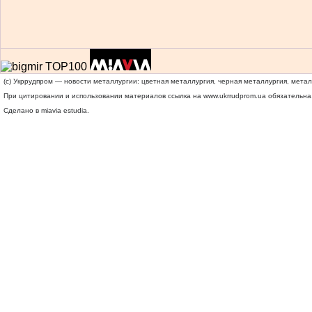
(c) Укррудпром — новости металлургии: цветная металлургия, черная металлургия, мета
При цитировании и использовании материалов ссылка на
www.ukrrudprom.ua
обязательна.
Сделано в miavia estudia.