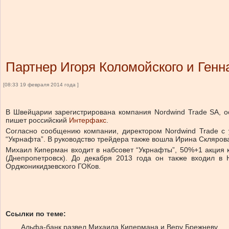
Партнер Игоря Коломойского и Ген
[08:33 19 февраля 2014 года ]
В Швейцарии зарегистрирована компания Nordwind Trade SA, о
пишет российский
Интерфакс
.
Согласно сообщению компании, директором Nordwind Trade с
“Укрнафта”. В руководство трейдера также вошла Ирина Скляров
Михаил Киперман входит в набсовет “Укрнафты”, 50%+1 акция 
(Днепропетровск). До декабря 2013 года он также входил в 
Орджоникидзевского ГОКов.
Ссылки по теме:
Альфа-банк развел Михаила Кипермана и Веру Брежневу