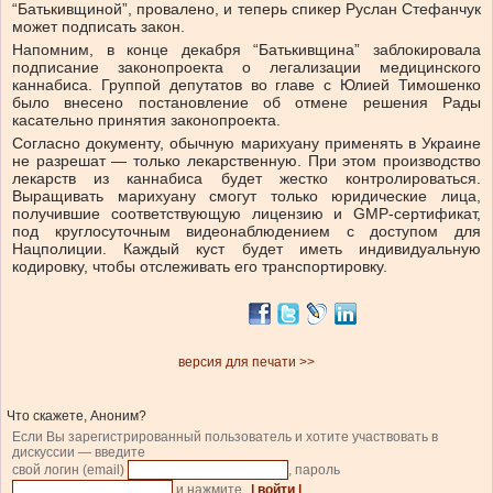
“Батькивщиной”, провалено, и теперь спикер Руслан Стефанчук
может подписать закон.
Напомним, в конце декабря “Батькивщина” заблокировала
подписание законопроекта о легализации медицинского
каннабиса. Группой депутатов во главе с Юлией Тимошенко
было внесено постановление об отмене решения Рады
касательно принятия законопроекта.
Согласно документу, обычную марихуану применять в Украине
не разрешат — только лекарственную. При этом производство
лекарств из каннабиса будет жестко контролироваться.
Выращивать марихуану смогут только юридические лица,
получившие соответствующую лицензию и GMP-сертификат,
под круглосуточным видеонаблюдением с доступом для
Нацполиции. Каждый куст будет иметь индивидуальную
кодировку, чтобы отслеживать его транспортировку.
версия для печати >>
Что скажете, Аноним?
Если Вы зарегистрированный пользователь и хотите участвовать в
дискуссии — введите
свой логин (email)
, пароль
и нажмите
| войти |
.