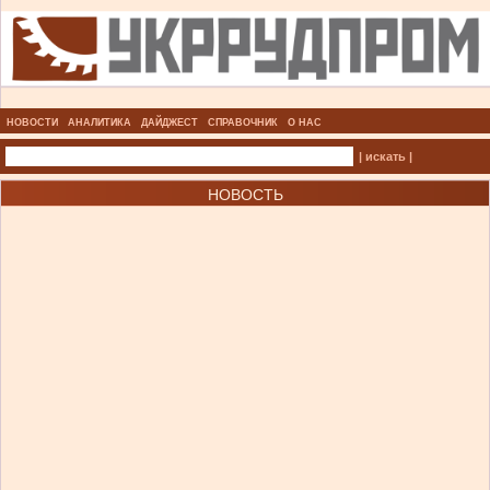
НОВОСТИ
АНАЛИТИКА
ДАЙДЖЕСТ
СПРАВОЧНИК
О НАС
| искать |
НОВОСТЬ