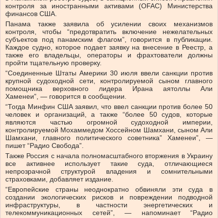
контроля за иностранными активами (OFAC) Министерства
финансов США.
Панама также заявила об усилении своих механизмов
контроля, чтобы “предотвратить включение нежелательных
субъектов под панамским флагом”, говорится в публикации.
Каждое судно, которое подает заявку на внесение в Реестр, а
также его владельцы, операторы и фрахтователи должны
пройти тщательную проверку.
“Соединенные Штаты Америки 30 июля ввели санкции против
крупной судоходной сети, контролируемой сыном главного
помощника верховного лидера Ирана аятоллы Али
Хаменеи”, — говорится в сообщении.
“Тогда Минфин США заявил, что ввел санкции против более 50
человек и организаций, а также “более 50 судов, которые
являются частью огромной судоходной империи,
контролируемой Мохаммедом Хоссейном Шамхани, сыном Али
Шамхани, главного политического советника” Хаменеи”, —
пишет “Радио Свобода”.
Также Россия с начала полномасштабного вторжения в Украину
все активнее использует такие суда, отличающиеся
непрозрачной структурой владения и сомнительными
страховками, добавляет издание.
“Европейские страны неоднократно обвиняли эти суда в
создании экологических рисков и повреждении подводной
инфраструктуры, в частности энергетических и
телекоммуникационных сетей”, — напоминает “Радио