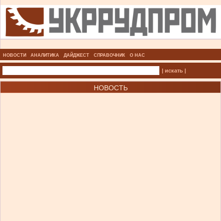
НОВОСТИ
АНАЛИТИКА
ДАЙДЖЕСТ
СПРАВОЧНИК
О НАС
| искать |
НОВОСТЬ