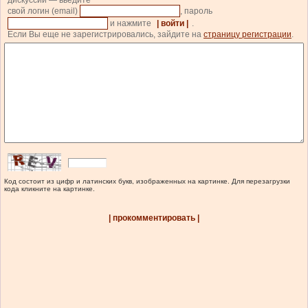
дискуссии — введите
свой логин (email)
, пароль
и нажмите
| войти |
.
Если Вы еще не зарегистрировались, зайдите на
страницу регистрации
.
Код состоит из цифр и латинских букв, изображенных на картинке. Для перезагрузки
кода кликните на картинке.
| прокомментировать |