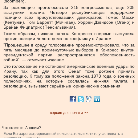
Bloomberg.
За резолюцию проголосовали 215 конгрессменов, еще 208
выступили против. Четверо республиканцев поддержали
позицию всех присутствовавших демократов: Томас Масси
(Кентукки), Том Барретт (Мичиган), Уоррен Дэвидсон (Огайо) и
Брайан Фицпатрик (Пенсильвания).
Таким образом, нижняя палата Конгресса впервые выступила
против позиции Белого дома по конфликту с Ираном.
“Прошедшее в среду голосование продемонстрировало, что за
пять месяцев до промежуточных выборов в Конгресс внутри
президентской партии распространяется обеспокоенность
войной”, — отмечает издание.
Это голосование не остановит американские военные удары по
Ирану, так как для этого Сенат тоже должен принять
резолюцию. К тому же положения закона 1973 года о военных
полномочиях, на которые сослалась нижняя палата в
резолюции, вызывают серьёзные юридические сомнения.
версия для печати >>
Что скажете, Аноним?
Если Вы зарегистрированный пользователь и хотите участвовать в