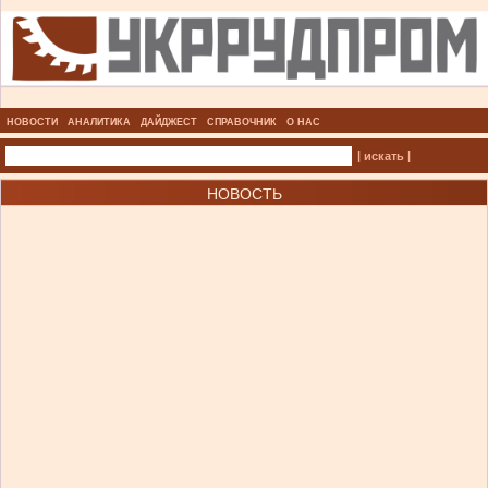
НОВОСТИ
АНАЛИТИКА
ДАЙДЖЕСТ
СПРАВОЧНИК
О НАС
| искать |
НОВОСТЬ