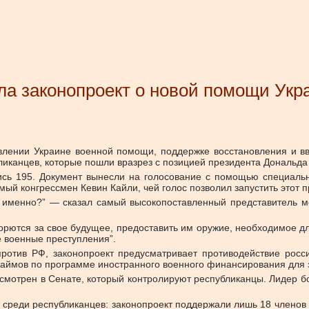
а законопроект о новой помощи Укра
влении Украине военной помощи, поддержке восстановления и вв
ликанцев, которые пошли вразрез с позицией президента Дональда
сь 195. Документ вынесли на голосование с помощью специальной
ый конгрессмен Кевин Кайли, чей голос позволил запустить этот п
как именно?” — сказал самый высокопоставленный представитель 
орются за свое будущее, предоставить им оружие, необходимое дл
е военные преступления”.
ротив РФ, законопроект предусматривает противодействие рос
займов по программе иностранного военного финансирования для 
смотрен в Сенате, который контролируют республиканцы. Лидер б
среди республиканцев: законопроект поддержали лишь 18 членов п