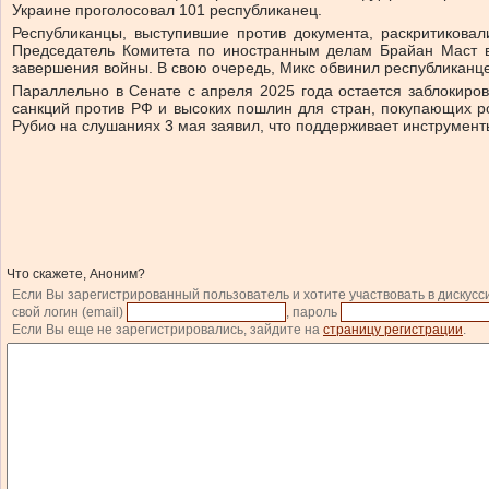
Украине проголосовал 101 республиканец.
Республиканцы, выступившие против документа, раскритиковал
Председатель Комитета по иностранным делам Брайан Маст в
завершения войны. В свою очередь, Микс обвинил республиканце
Параллельно в Сенате с апреля 2025 года остается заблокиро
санкций против РФ и высоких пошлин для стран, покупающих ро
Рубио на слушаниях 3 мая заявил, что поддерживает инструмен
Что скажете, Аноним?
Если Вы зарегистрированный пользователь и хотите участвовать в дискусс
свой логин (email)
, пароль
Если Вы еще не зарегистрировались, зайдите на
страницу регистрации
.