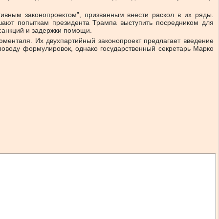
тивным законопроектом”, призванным внести раскол в их ряды.
шают попыткам президента Трампа выступить посредником для
санкций и задержки помощи.
юменталя. Их двухпартийный законопроект предлагает введение
 поводу формулировок, однако государственный секретарь Марко