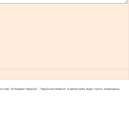
тва "Iнтерфакс-Україна", "Українськi Новини" в каком-либо виде строго запрещены