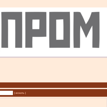
| искать |