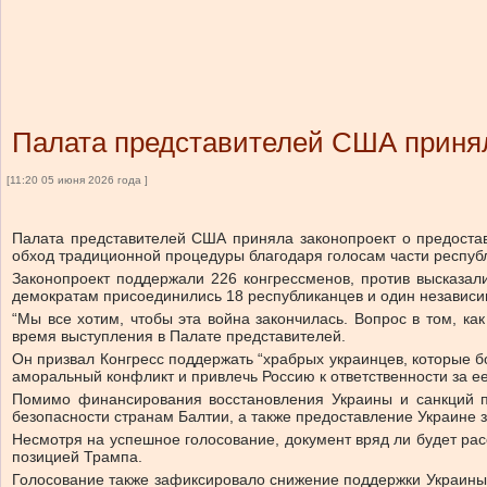
Палата представителей США принял
[11:20 05 июня 2026 года ]
Палата представителей США приняла законопроект о предоста
обход традиционной процедуры благодаря голосам части респуб
Законопроект поддержали 226 конгрессменов, против высказали
демократам присоединились 18 республиканцев и один независим
“Мы все хотим, чтобы эта война закончилась. Вопрос в том, 
время выступления в Палате представителей.
Он призвал Конгресс поддержать “храбрых украинцев, которые б
аморальный конфликт и привлечь Россию к ответственности за е
Помимо финансирования восстановления Украины и санкций п
безопасности странам Балтии, а также предоставление Украине 
Несмотря на успешное голосование, документ вряд ли будет рас
позицией Трампа.
Голосование также зафиксировало снижение поддержки Украины 