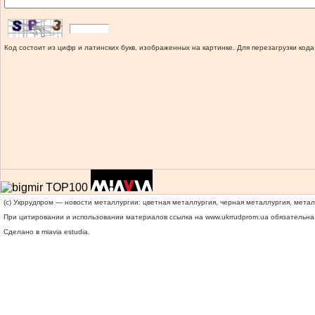
Код состоит из цифр и латинских букв, изображенных на картинке. Для перезагрузки кода
(c) Укррудпром — новости металлургии: цветная металлургия, черная металлургия, мета
При цитировании и использовании материалов ссылка на
www.ukrrudprom.ua
обязательна.
Сделано в miavia estudia.