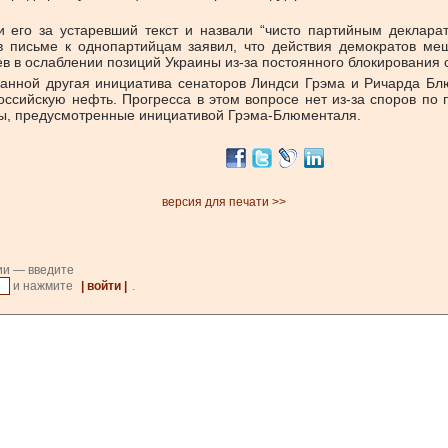
и его за устаревший текст и назвали “чисто партийным деклара
 письме к однопартийцам заявил, что действия демократов ме
в в ослаблении позиций Украины из-за постоянного блокирования 
ванной другая инициатива сенаторов Линдси Грэма и Ричарда Бл
ссийскую нефть. Прогресса в этом вопросе нет из-за споров по
ты, предусмотренные инициативой Грэма-Блюменталя.
версия для печати >>
ии — введите
и нажмите
| войти |
.