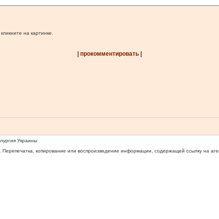
 кликните на картинке.
| прокомментировать |
ллургия Украины
 Перепечатка, копирование или воспроизведение информации, содержащей ссылку на агентс