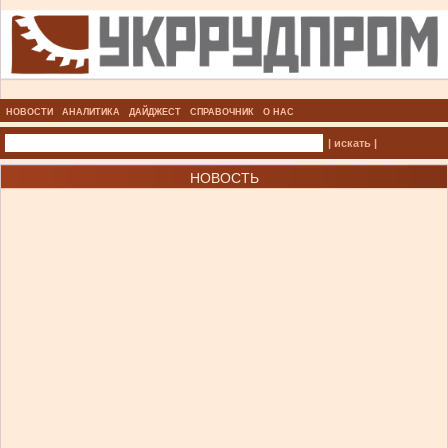
НОВОСТИ
АНАЛИТИКА
ДАЙДЖЕСТ
СПРАВОЧНИК
О НАС
| искать |
НОВОСТЬ