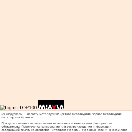
(c) Укррудпром — новости металлургии: цветная металлургия, черная металлургия,
металлургия Украины
При цитировании и использовании материалов ссылка на
www.ukrrudprom.ua
обязательна. Перепечатка, копирование или воспроизведение информации,
содержащей ссылку на агентства "Iнтерфакс-Україна", "Українськi Новини" в каком-либо