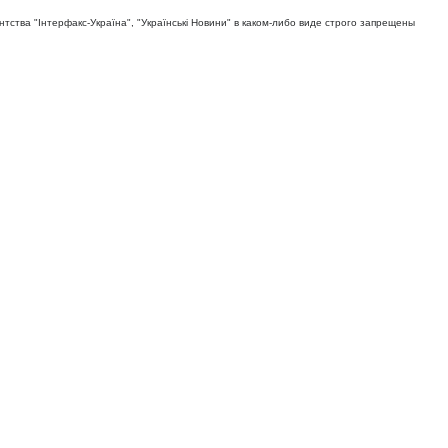
тва "Iнтерфакс-Україна", "Українськi Новини" в каком-либо виде строго запрещены