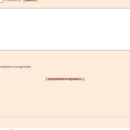
и нажмите
| войти |
.
 кликните на картинке.
| прокомментировать |