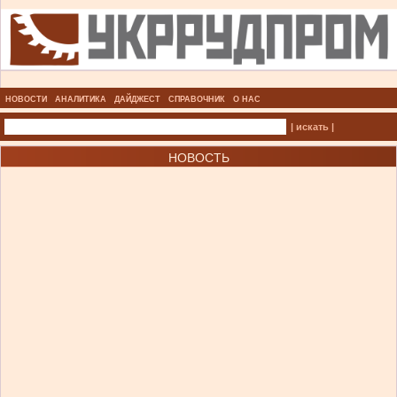
НОВОСТИ
АНАЛИТИКА
ДАЙДЖЕСТ
СПРАВОЧНИК
О НАС
| искать |
НОВОСТЬ