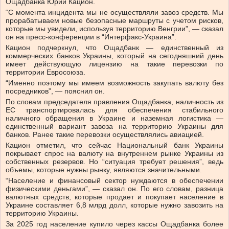
Ощадбанка Юрий Кацион.
“С момента инцидента мы не осуществляли завоз средств. Мы
прорабатываем новые безопасные маршруты с учетом рисков,
которые мы увидели, используя территорию Венгрии”, — сказал
он на пресс-конференции в “Интерфакс-Украина”.
Кацион подчеркнул, что Ощадбанк — единственный из
коммерческих банков Украины, который на сегодняшний день
имеет действующую лицензию на такие перевозки по
территории Евросоюза.
“Именно поэтому мы имеем возможность закупать валюту без
посредников”, — пояснил он.
По словам председателя правления Ощадбанка, наличность из
ЕС транспортировалась для обеспечения стабильного
наличного обращения в Украине и наземная логистика —
единственный вариант завоза на территорию Украины для
банков. Ранее такие перевозки осуществлялись авиацией.
Кацион отметил, что сейчас Национальный банк Украины
покрывает спрос на валюту на внутреннем рынке Украины из
собственных резервов. Но “ситуация требует решения”, ведь
объемы, которые нужны рынку, являются значительными.
“Население и финансовый сектор нуждаются в обеспечении
физическими деньгами”, — сказал он. По его словам, разница
валютных средств, которые продает и покупает население в
Украине составляет 6,8 млрд долл, которые нужно завозить на
территорию Украины.
За 2025 год население купило через кассы Ощадбанка более