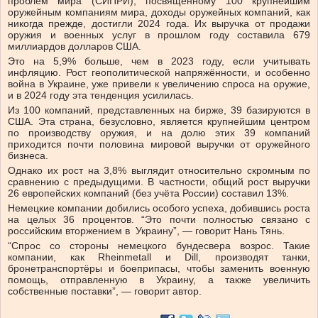
проблем мира (СИПРИ), посвящённому 100 крупнейшим
оружейным компаниям мира, доходы оружейных компаний, как
никогда прежде, достигли 2024 года. Их выручка от продажи
оружия и военных услуг в прошлом году составила 679
миллиардов долларов США.
Это на 5,9% больше, чем в 2023 году, если учитывать
инфляцию. Рост геополитической напряжённости, и особенно
война в Украине, уже привели к увеличению спроса на оружие,
и в 2024 году эта тенденция усилилась.
Из 100 компаний, представленных на бирже, 39 базируются в
США. Эта страна, безусловно, является крупнейшим центром
по производству оружия, и на долю этих 39 компаний
приходится почти половина мировой выручки от оружейного
бизнеса.
Однако их рост на 3,8% выглядит относительно скромным по
сравнению с предыдущими. В частности, общий рост выручки
26 европейских компаний (без учёта России) составил 13%.
Немецкие компании добились особого успеха, добившись роста
на целых 36 процентов. “Это почти полностью связано с
российским вторжением в Украину”, — говорит Нань Тянь.
“Спрос со стороны немецкого бундесвера возрос. Такие
компании, как Rheinmetall и Dill, производят танки,
бронетранспортёры и боеприпасы, чтобы заменить военную
помощь, отправленную в Украину, а также увеличить
собственные поставки”, — говорит автор.