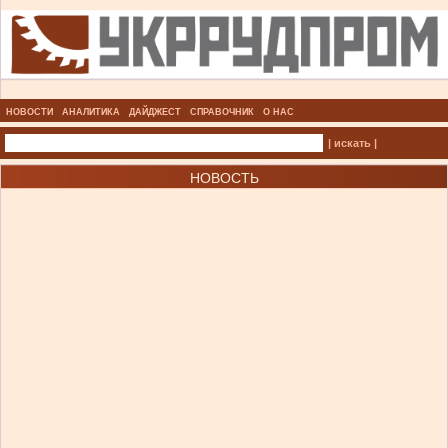
НОВОСТИ
АНАЛИТИКА
ДАЙДЖЕСТ
СПРАВОЧНИК
О НАС
| искать |
НОВОСТЬ