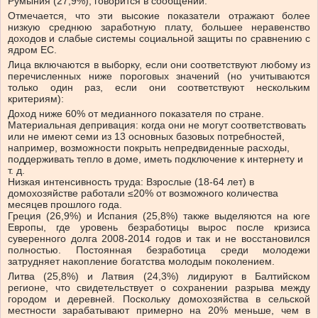
Румыния (27,9%), говорится в сообщении.
Отмечается, что эти высокие показатели отражают более
низкую среднюю заработную плату, большее неравенство
доходов и слабые системы социальной защиты по сравнению с
ядром ЕС.
Лица включаются в выборку, если они соответствуют любому из
перечисленных ниже пороговых значений (но учитываются
только один раз, если они соответствуют нескольким
критериям):
Доход ниже 60% от медианного показателя по стране.
Материальная депривация: когда они не могут соответствовать
или не имеют семи из 13 основных базовых потребностей,
например, возможности покрыть непредвиденные расходы,
поддерживать тепло в доме, иметь подключение к интернету и
т. д.
Низкая интенсивность труда: Взрослые (18-64 лет) в
домохозяйстве работали ≤20% от возможного количества
месяцев прошлого года.
Греция (26,9%) и Испания (25,8%) также выделяются на юге
Европы, где уровень безработицы вырос после кризиса
суверенного долга 2008-2014 годов и так и не восстановился
полностью. Постоянная безработица среди молодежи
затрудняет накопление богатства молодым поколением.
Литва (25,8%) и Латвия (24,3%) лидируют в Балтийском
регионе, что свидетельствует о сохранении разрыва между
городом и деревней. Поскольку домохозяйства в сельской
местности зарабатывают примерно на 20% меньше, чем в