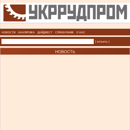
НОВОСТИ
АНАЛИТИКА
ДАЙДЖЕСТ
СПРАВОЧНИК
О НАС
| искать |
НОВОСТЬ