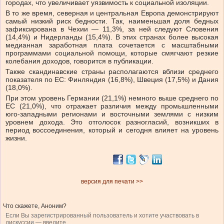
городах, что увеличивает уязвимость к социальной изоляции.
В то же время, северная и центральная Европа демонстрируют
самый низкий риск бедности. Так, наименьшая доля бедных
зафиксирована в Чехии — 11,3%, за ней следуют Словения
(14,4%) и Нидерланды (15,4%). В этих странах более высокая
медианная заработная плата сочетается с масштабными
программами социальной помощи, которые смягчают резкие
колебания доходов, говорится в публикации.
Также скандинавские страны располагаются вблизи среднего
показателя по ЕС: Финляндия (16,8%), Швеция (17,5%) и Дания
(18,0%).
При этом уровень Германии (21,1%) немного выше среднего по
ЕС (21,0%), что отражает различия между промышленными
юго-западными регионами и восточными землями с низким
уровнем дохода. Это отголосок разногласий, возникших в
период воссоединения, который и сегодня влияет на уровень
жизни.
версия для печати >>
Что скажете, Аноним?
Если Вы зарегистрированный пользователь и хотите участвовать в
дискуссии — введите