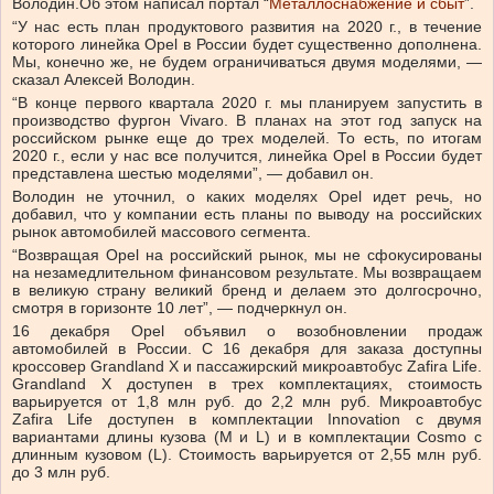
Володин.Об этом написал портал “
Металлоснабжение и сбыт
”.
“У нас есть план продуктового развития на 2020 г., в течение
которого линейка Opel в России будет существенно дополнена.
Мы, конечно же, не будем ограничиваться двумя моделями, —
сказал Алексей Володин.
“В конце первого квартала 2020 г. мы планируем запустить в
производство фургон Vivaro. В планах на этот год запуск на
российском рынке еще до трех моделей. То есть, по итогам
2020 г., если у нас все получится, линейка Opel в России будет
представлена шестью моделями”, — добавил он.
Володин не уточнил, о каких моделях Opel идет речь, но
добавил, что у компании есть планы по выводу на российских
рынок автомобилей массового сегмента.
“Возвращая Opel на российский рынок, мы не сфокусированы
на незамедлительном финансовом результате. Мы возвращаем
в великую страну великий бренд и делаем это долгосрочно,
смотря в горизонте 10 лет”, — подчеркнул он.
16 декабря Opel объявил о возобновлении продаж
автомобилей в России. С 16 декабря для заказа доступны
кроссовер Grandland X и пассажирский микроавтобус Zafira Life.
Grandland X доступен в трех комплектациях, стоимость
варьируется от 1,8 млн руб. до 2,2 млн руб. Микроавтобус
Zafira Life доступен в комплектации Innovation с двумя
вариантами длины кузова (M и L) и в комплектации Cosmo с
длинным кузовом (L). Стоимость варьируется от 2,55 млн руб.
до 3 млн руб.