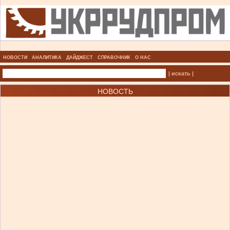
НОВОСТИ
АНАЛИТИКА
ДАЙДЖЕСТ
СПРАВОЧНИК
О НАС
| искать |
НОВОСТЬ