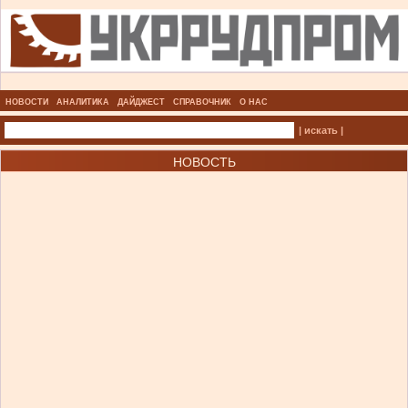
НОВОСТИ
АНАЛИТИКА
ДАЙДЖЕСТ
СПРАВОЧНИК
О НАС
| искать |
НОВОСТЬ