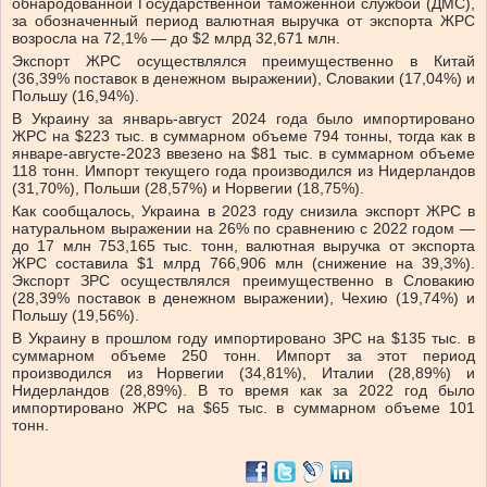
обнародованной Государственной таможенной службой (ДМС),
за обозначенный период валютная выручка от экспорта ЖРС
возросла на 72,1% — до $2 млрд 32,671 млн.
Экспорт ЖРС осуществлялся преимущественно в Китай
(36,39% поставок в денежном выражении), Словакии (17,04%) и
Польшу (16,94%).
В Украину за январь-август 2024 года было импортировано
ЖРС на $223 тыс. в суммарном объеме 794 тонны, тогда как в
январе-августе-2023 ввезено на $81 тыс. в суммарном объеме
118 тонн. Импорт текущего года производился из Нидерландов
(31,70%), Польши (28,57%) и Норвегии (18,75%).
Как сообщалось, Украина в 2023 году снизила экспорт ЖРС в
натуральном выражении на 26% по сравнению с 2022 годом —
до 17 млн ​​753,165 тыс. тонн, валютная выручка от экспорта
ЖРС составила $1 млрд 766,906 млн (снижение на 39,3%).
Экспорт ЗРС осуществлялся преимущественно в Словакию
(28,39% поставок в денежном выражении), Чехию (19,74%) и
Польшу (19,56%).
В Украину в прошлом году импортировано ЗРС на $135 тыс. в
суммарном объеме 250 тонн. Импорт за этот период
производился из Норвегии (34,81%), Италии (28,89%) и
Нидерландов (28,89%). В то время как за 2022 год было
импортировано ЖРС на $65 тыс. в суммарном объеме 101
тонн.