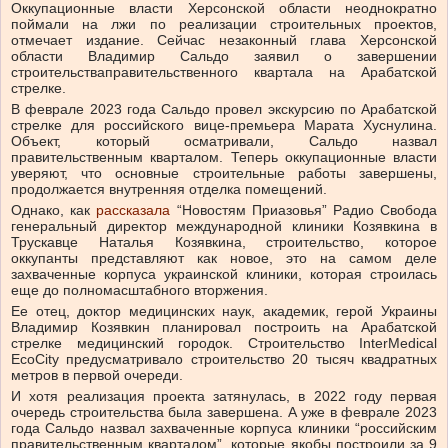
Оккупационные власти Херсонской области неоднократно
поймали на лжи по реализации строительных проектов,
отмечает издание.
Сейчас незаконный глава Херсонской
области Владимир Сальдо заявил о завершении
строительства
правительственного квартала на
Арабатской
стрелке.
В феврале 2023 года Сальдо провел экскурсию по Арабатской
стрелке для российского вице-премьера Марата Хуснулина.
Объект, который осматривали, Сальдо назвал
правительственным кварталом. Теперь оккупационные власти
уверяют, что основные строительные работы завершены,
продолжается внутренняя отделка помещений.
Однако, как
рассказала
“Новостям Приазовья” Радио Свобода
генеральный директор международной клиники Козявкина в
Трускавце Наталья Козявкина, строительство, которое
оккупанты представляют как новое, это на самом деле
захваченные корпуса украинской клиники, которая строилась
еще до полномасштабного вторжения.
Ее отец, доктор медицинских наук, академик, герой Украины
Владимир Козявкин планировал построить на Арабатской
стрелке медицинский городок. Строительство InterMedical
EcoСity предусматривало строительство 20 тысяч квадратных
метров в первой очереди.
И хотя реализация проекта затянулась, в 2022 году первая
очередь строительства была завершена. А уже в феврале 2023
года Сальдо назвал захваченные корпуса клиники “российским
правительственным кварталом”, которые якобы построили за 9