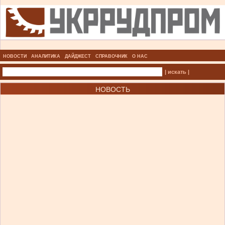
НОВОСТИ
АНАЛИТИКА
ДАЙДЖЕСТ
СПРАВОЧНИК
О НАС
| искать |
НОВОСТЬ