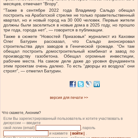
месяцев, отмечает “Вгору”.
“Также в сентябре 2022 года Владимир Сальдо обещал
построить на Арабатской стрелке не только правительственный
квартал, но и новый город на 30 000 человек. Первые жители
должны были заселиться в новые дома в 2025 году, но прошло
три года, города нет”, — говорится в публикации.
Также в сюжете “Новостей Приазовья” журналист из Каховки
Олег Батурин рассказал, что Сальдо анонсировал
строительства двух заводов в Генической громаде. “Он там
обещал построить домостроительный комбинат и завод по
производству газобетона. Обещал огромные инвестиции,
рабочие места. На самом деле даже до уровня фундамента
этим проектам очень далеко. То есть “дворцы из воздуха” они
строят”, — отметил Батурин.
версия для печати >>
Что скажете, Аноним?
Если Вы зарегистрированный пользователь и хотите участвовать в
дискуссии — введите
свой логин (email)
, пароль
и нажмите
| войти |
.