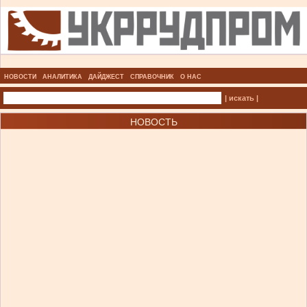
НОВОСТИ
АНАЛИТИКА
ДАЙДЖЕСТ
СПРАВОЧНИК
О НАС
| искать |
НОВОСТЬ