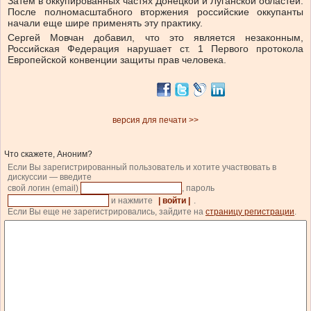
Затем в оккупированных частях Донецкой и Луганской областей.
После полномасштабного вторжения российские оккупанты
начали еще шире применять эту практику.
Сергей Мовчан добавил, что это является незаконным,
Российская Федерация нарушает ст. 1 Первого протокола
Европейской конвенции защиты прав человека.
версия для печати >>
Что скажете, Аноним?
Если Вы зарегистрированный пользователь и хотите участвовать в
дискуссии — введите
свой логин (email)
, пароль
и нажмите
| войти |
.
Если Вы еще не зарегистрировались, зайдите на
страницу регистрации
.