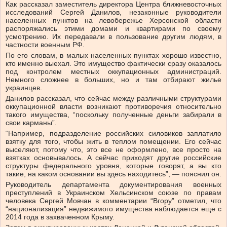
Как рассказал заместитель директора Центра ближневосточных
исследований Сергей Данилов, незаконные руководители
населенных пунктов на левобережье Херсонской области
распоряжались этими домами и квартирами по своему
усмотрению. Их передавали в пользование другим людям, в
частности военным РФ.
По его словам, в малых населенных пунктах хорошо известно,
кто именно выехал. Это имущество фактически сразу оказалось
под контролем местных оккупационных администраций.
Немного сложнее в больших, но и там отбирают жилье
украинцев.
Данилов рассказал, что сейчас между различными структурами
оккупационной власти возникают противоречия относительно
такого имущества, “поскольку полученные деньги забирали в
свои карманы”.
“Например, подразделение российских силовиков заплатило
взятку для того, чтобы жить в теплом помещении. Его сейчас
выселяют, потому что, это все не оформлено, все просто на
взятках основывалось. А сейчас приходят другие российские
структуры федерального уровня, которые говорят, а вы кто
такие, на каком основании вы здесь находитесь”, — пояснил он.
Руководитель департамента документирования военных
преступлений в Украинском Хельсинском союзе по правам
человека Сергей Мовчан в комментарии “Вгору” отметил, что
“национализация” недвижимого имущества наблюдается еще с
2014 года в захваченном Крыму.