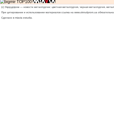
(c) Укррудпром — новости металлургии: цветная металлургия, черная металлургия, мета
При цитировании и использовании материалов ссылка на
www.ukrrudprom.ua
обязательна.
Сделано в miavia estudia.