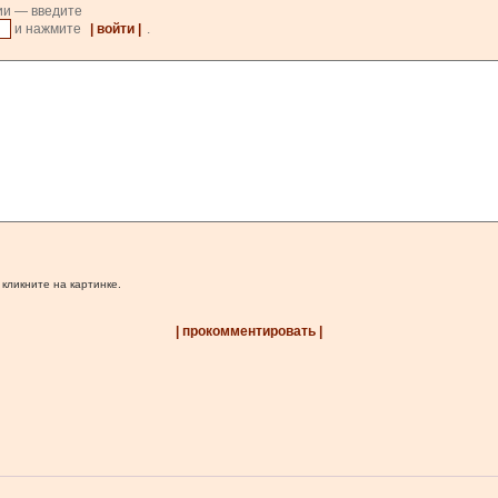
ии — введите
и нажмите
| войти |
.
 кликните на картинке.
| прокомментировать |