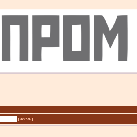
| искать |