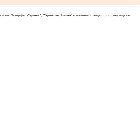
тва "Iнтерфакс-Україна", "Українськi Новини" в каком-либо виде строго запрещены