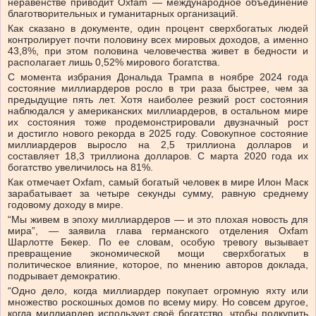
неравенстве приводит Oxfam — международное объединение
благотворительных и гуманитарных организаций.
Как сказано в документе, один процент сверхбогатых людей
контролирует почти половину всех мировых доходов, а именно
43,8%, при этом половина человечества живет в бедности и
располагает лишь 0,52% мирового богатства.
С момента избрания Дональда Трампа в ноябре 2024 года
состояние миллиардеров росло в три раза быстрее, чем за
предыдущие пять лет. Хотя наиболее резкий рост состояния
наблюдался у американских миллиардеров, в остальном мире
их состояния тоже продемонстрировали двузначный рост
и достигло нового рекорда в 2025 году. Совокупное состояние
миллиардеров выросло на 2,5 триллиона долларов и
составляет 18,3 триллиона долларов. С марта 2020 года их
богатство увеличилось на 81%.
Как отмечает Oxfam, самый богатый человек в мире Илон Маск
зарабатывает за четыре секунды сумму, равную среднему
годовому доходу в мире.
“Мы живем в эпоху миллиардеров — и это плохая новость для
мира”, — заявила глава германского отделения Oxfam
Шарлотте Бекер. По ее словам, особую тревогу вызывает
превращение экономической мощи сверхбогатых в
политическое влияние, которое, по мнению авторов доклада,
подрывает демократию.
“Одно дело, когда миллиардер покупает огромную яхту или
множество роскошных домов по всему миру. Но совсем другое,
когда миллиардер использует своё богатство, чтобы подкупить