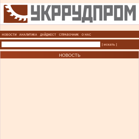
НОВОСТИ
АНАЛИТИКА
ДАЙДЖЕСТ
СПРАВОЧНИК
О НАС
| искать |
НОВОСТЬ