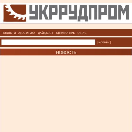
НОВОСТИ
АНАЛИТИКА
ДАЙДЖЕСТ
СПРАВОЧНИК
О НАС
| искать |
НОВОСТЬ