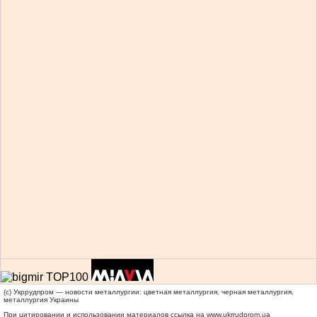
(c) Укррудпром — новости металлургии: цветная металлургия, черная металлургия,
металлургия Украины
При цитировании и использовании материалов ссылка на
www.ukrrudprom.ua