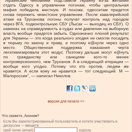
“Украинские чиновники подставили Украину из-за желания
отдать Одессу в управление погонам, чтобы центральная
мафия победила местную. И похоже, одесситам придется
снова пережить чекистское управление. После кавалерийской
атаки на Труханова погоны получат контроль над городом
через ВГА, подконтрольную СБУ (Лысак — выходец из СБУ). О
намеках на справедливость в судах или давлении на выборную
власть вообще придется забыть. Однозначно плохой результат
для Украины — это когда реального злодея не смогли посадить
в тюрьму по закону и праву, и поэтому е@нули через одно
место. Общественная поддержка наказания черта
легитимизировала этот модус. Поэтому дальше могут е@нуть
по гражданству или санкциям кого-то менее
контроверсионного, чем Труханов. А в следующей итерации —
вообще кого угодно. Потому что кто против, людям же
нравится. А если кому не нравится — тот следующий. М —
Малороссия”, — написал Николов.
версия для печати >>
Что скажете, Аноним?
Если Вы зарегистрированный пользователь и хотите участвовать в
дискуссии — введите
свой логин (email)
, пароль